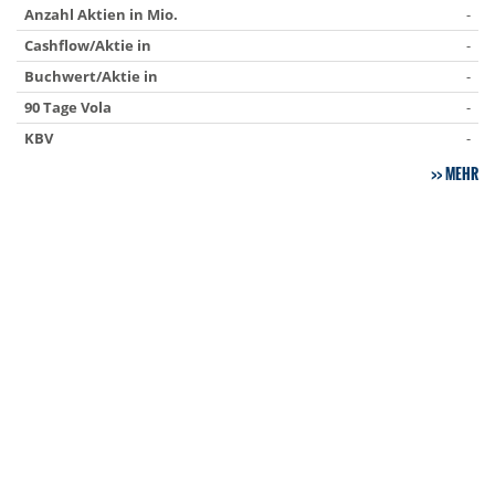
Anzahl Aktien in Mio.
-
Cashflow/Aktie in
-
Buchwert/Aktie in
-
90 Tage Vola
-
KBV
-
MEHR