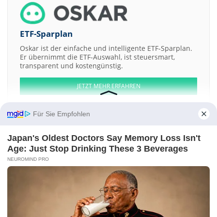
ETF-Sparplan
Oskar ist der einfache und intelligente ETF-Sparplan.
Er übernimmt die ETF-Auswahl, ist steuersmart,
transparent und kostengünstig.
JETZT MEHR ERFAHREN
Für Sie Empfohlen
Japan's Oldest Doctors Say Memory Loss Isn't
Aktien ATX
DAX
EuroStoxx 50
Dow Jones
NASDAQ 100
Nikkei 225
Age: Just Stop Drinking These 3 Beverages
S&P 500
NEUROMIND PRO
Weitere Aktien:
Stadler Rail
Berto Acquisition
G Mining Ventures
Worldwide NFT
Harikanta Overseas
Kontakt
-
Impressum
-
Werbung
-
Barrierefreiheit
Sitemap
-
Datenschutz
-
Disclaimer
-
AGB
-
Privatsphäre-Einstellungen