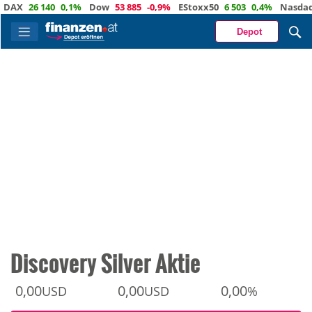
X
26 140
0,1%
Dow
53 885
-0,9%
EStoxx50
6 503
0,4%
Nasdaq
29 
Depot
Discovery Silver Aktie
0,00
0,00
0,00
USD
USD
%