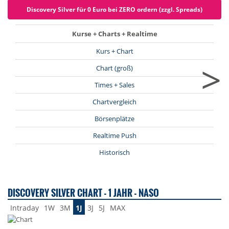
Discovery Silver für 0 Euro bei ZERO ordern (zzgl. Spreads)
Kurse + Charts + Realtime
Kurs + Chart
>
Chart (groß)
Times + Sales
Chartvergleich
Börsenplätze
Realtime Push
Historisch
DISCOVERY SILVER CHART - 1 JAHR - NASO
Intraday
1W
3M
1J
3J
5J
MAX