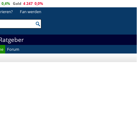
0,4%
Gold
4 247
0,0%
trieren?
Fan werden
Ratgeber
he
Forum