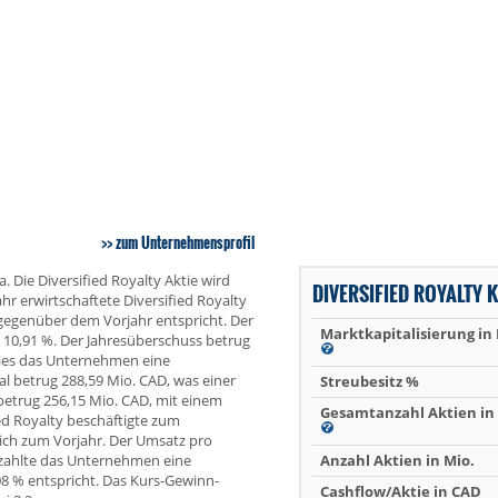
zum Unternehmensprofil
. Die Diversified Royalty Aktie wird
DIVERSIFIED ROYALTY 
r erwirtschaftete Diversified Royalty
egenüber dem Vorjahr entspricht. Der
Marktkapitalisierung in
n 10,91 %. Der Jahresüberschuss betrug
wies das Unternehmen eine
l betrug 288,59 Mio. CAD, was einer
Streubesitz %
betrug 256,15 Mio. CAD, mit einem
Gesamtanzahl Aktien in 
ed Royalty beschäftigte zum
eich zum Vorjahr. Der Umsatz pro
r zahlte das Unternehmen eine
Anzahl Aktien in Mio.
08 % entspricht. Das Kurs-Gewinn-
Cashflow/Aktie in CAD