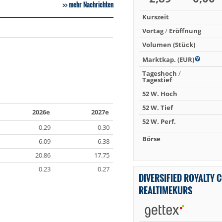
mehr Nachrichten
Kurszeit
Vortag
/
Eröffnung
Volumen (Stück)
Marktkap. (EUR)
Tageshoch
/
Tagestief
52 W. Hoch
52 W. Tief
2026e
2027e
52 W. Perf.
0.29
0.30
Börse
6.09
6.38
20.86
17.75
0.23
0.27
DIVERSIFIED ROYALTY 
REALTIMEKURS