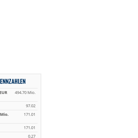
KENNZAHLEN
 EUR
494.70 Mio.
97.02
Mio.
171.01
171.01
0.27