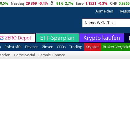
0,5%
Nasdaq
29 369
-0,4%
Öl
81,6
2,7%
Euro
1,1521
-0,3%
CHF
0,9365
Anmelden
Regis
ETF-Sparplan
Krypto kaufen
ZERO Depot
n
Rohstoffe
Devisen
Zinsen
CFDs
Trading
Kryptos
Broker-Vergleic
denden
Börse-Social
Female Finance