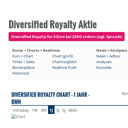
Diversified Royalty Aktie
Diversified Royalty für 0 Euro bei ZERO ordern (zzgl. Spreads)
Kurse + Charts + Realtime
News + Analysen
Kurs + Chart
Chart (groß)
News + Adhoc
Times + Sales
Chartvergleich
Analysen
Börsenplätze
Realtime Push
Kursziele
Historisch
DIVERSIFIED ROYALTY CHART - 1 JAHR -
Bör
BMN
Intraday
1W
3M
1J
3J
5J
MAX