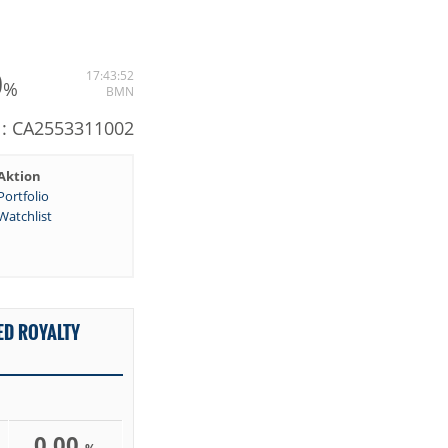
0
17:43:52
%
BMN
N: CA2553311002
Aktion
Portfolio
Watchlist
ED ROYALTY
0,00