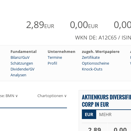
2,89
0,00
0,0
EUR
EUR
WKN DE: A12C65 / ISI
Fundamental
Unternehmen
zugeh. Wertpapiere
Bilanz/GuV
Termine
Zertifikate
Schätzungen
Profil
Optionsscheine
Dividende/GV
Knock-Outs
Analysen
se: BMN ∨
Chartoptionen ∨
AKTIENKURS DIVERSIFI
CORP IN EUR
EUR
MEHR
2,89
0,00