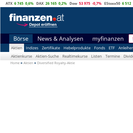
ATX
6 745
0,6%
DAX
26 165
0,2%
Dow
53 975
-0,7%
EStoxx50
6 512
Börse
News & Analysen
myfinanzen
Aktien
Indizes
Zertifikate
Hebelprodukte
Fonds
ETF
Anleihe
Aktienkurse
Aktien-Suche
Realtimekurse
Listen
Termine
Divi
Home
»
Aktien
»
Diversified Royalty-Aktie