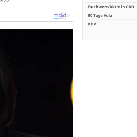
i 2,2.
Buchwert/Aktie in CAD
90 Tage Vola
KBV