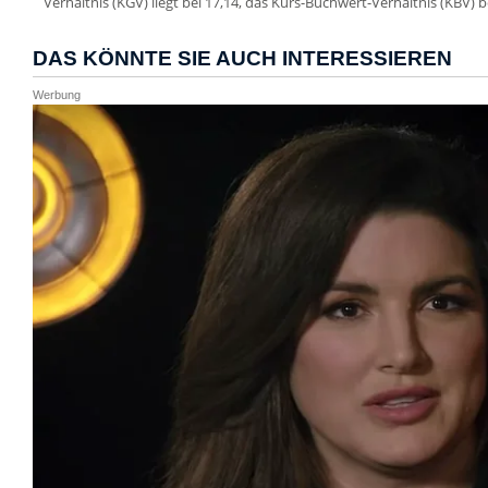
Verhältnis (KGV) liegt bei 17,14, das Kurs-Buchwert-Verhältnis (KBV) be