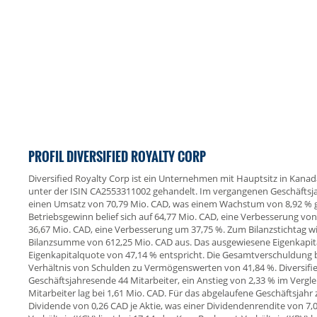
PROFIL DIVERSIFIED ROYALTY CORP
Diversified Royalty Corp ist ein Unternehmen mit Hauptsitz in Kanada
unter der ISIN CA2553311002 gehandelt. Im vergangenen Geschäftsjah
einen Umsatz von 70,79 Mio. CAD, was einem Wachstum von 8,92 % g
Betriebsgewinn belief sich auf 64,77 Mio. CAD, eine Verbesserung vo
36,67 Mio. CAD, eine Verbesserung um 37,75 %. Zum Bilanzstichtag 
Bilanzsumme von 612,25 Mio. CAD aus. Das ausgewiesene Eigenkapita
Eigenkapitalquote von 47,14 % entspricht. Die Gesamtverschuldung 
Verhältnis von Schulden zu Vermögenswerten von 41,84 %. Diversifi
Geschäftsjahresende 44 Mitarbeiter, ein Anstieg von 2,33 % im Vergl
Mitarbeiter lag bei 1,61 Mio. CAD. Für das abgelaufene Geschäftsjah
Dividende von 0,26 CAD je Aktie, was einer Dividendenrendite von 7,