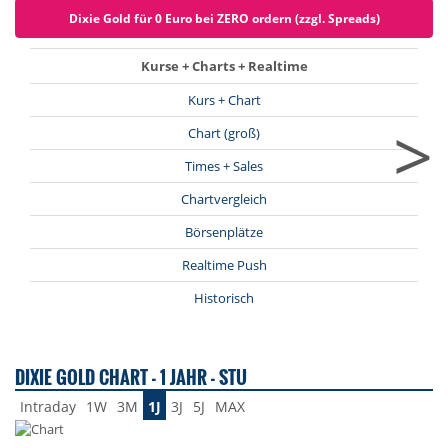
Dixie Gold für 0 Euro bei ZERO ordern (zzgl. Spreads)
Kurse + Charts + Realtime
Kurs + Chart
>
Chart (groß)
Times + Sales
Chartvergleich
Börsenplätze
Realtime Push
Historisch
DIXIE GOLD CHART - 1 JAHR - STU
Intraday
1W
3M
1J
3J
5J
MAX