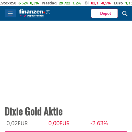
xx50
6 524
0,3%
Nasdaq
29 722
1,2%
Öl
82,1
-0,5%
Euro
1,1559
Depot
Dixie Gold Aktie
0,02
0,00
-2,63
EUR
EUR
%