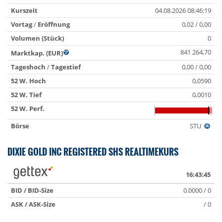
Kurszeit
04.08.2026 08:46:19
Vortag
/
Eröffnung
0,02 / 0,00
Volumen (Stück)
0
841 264,70
Marktkap. (EUR)
Tageshoch
/
Tagestief
0,00 / 0,00
52 W. Hoch
0,0590
52 W. Tief
0,0010
52 W. Perf.
Börse
STU
DIXIE GOLD INC REGISTERED SHS REALTIMEKURS
16:43:45
BID / BID-Size
0.0000 / 0
ASK / ASK-Size
/ 0