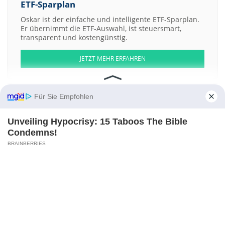
ETF-Sparplan
Oskar ist der einfache und intelligente ETF-Sparplan.
Er übernimmt die ETF-Auswahl, ist steuersmart,
transparent und kostengünstig.
JETZT MEHR ERFAHREN
Für Sie Empfohlen
Aktien ATX
DAX
EuroStoxx 50
Dow Jones
NASDAQ 100
Nikkei 225
Unveiling Hypocrisy: 15 Taboos The Bible
S&P 500
Condemns!
BRAINBERRIES
Weitere Aktien:
Total Brain
Chykingyoung Investment Development Holdings
BICO
Group AB Registered b
Brattle Street Investment
Air T Funding 8%
Cum Red
Kontakt
-
Impressum
-
Werbung
-
Barrierefreiheit
Sitemap
-
Datenschutz
-
Disclaimer
-
AGB
-
Privatsphäre-Einstellungen