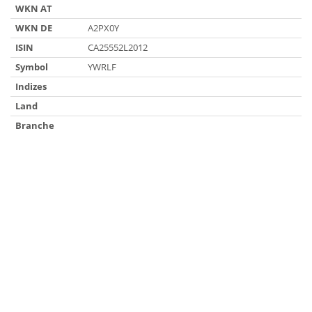
WKN AT
WKN DE
A2PX0Y
ISIN
CA25552L2012
Symbol
YWRLF
Indizes
Land
Branche