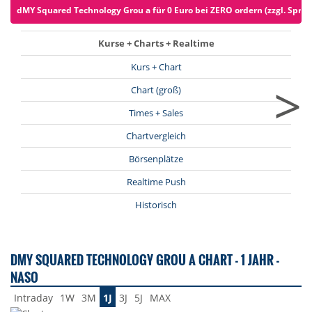
dMY Squared Technology Grou a für 0 Euro bei ZERO ordern (zzgl. Sprea
Kurse + Charts + Realtime
Kurs + Chart
>
Chart (groß)
Times + Sales
Chartvergleich
Börsenplätze
Realtime Push
Historisch
DMY SQUARED TECHNOLOGY GROU A CHART - 1 JAHR -
NASO
Intraday
1W
3M
1J
3J
5J
MAX