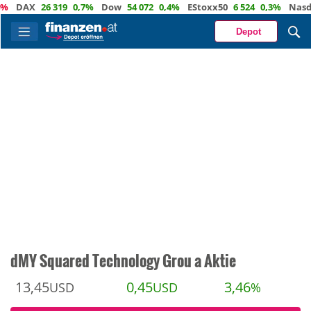
DAX
26 319
0,7%
Dow
54 072
0,4%
EStoxx50
6 524
0,3%
Nasdaq
Depot
dMY Squared Technology Grou a Aktie
13,45
0,45
3,46
USD
USD
%