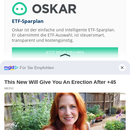
ETF-Sparplan
Oskar ist der einfache und intelligente ETF-Sparplan.
Er übernimmt die ETF-Auswahl, ist steuersmart,
transparent und kostengünstig.
JETZT MEHR ERFAHREN
Für Sie Empfohlen
This New Will Give You An Erection After +45
Aktien ATX
DAX
EuroStoxx 50
Dow Jones
NASDAQ 100
Nikkei 225
MEDVI
S&P 500
Weitere Aktien:
Global Oil & Gas
Canox
PMET Resources
Incergo
TC BioPharm
Kontakt
-
Impressum
-
Werbung
-
Barrierefreiheit
Sitemap
-
Datenschutz
-
Disclaimer
-
AGB
-
Privatsphäre-Einstellungen