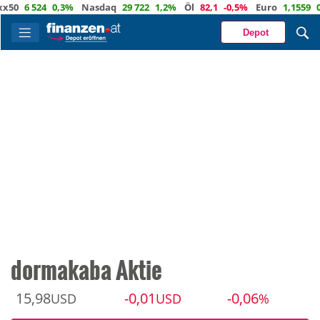
6 524
0,3%
Nasdaq
29 722
1,2%
Öl
82,1
-0,5%
Euro
1,1559
0,3%
Depot
dormakaba Aktie
15,98
-0,01
-0,06
USD
USD
%