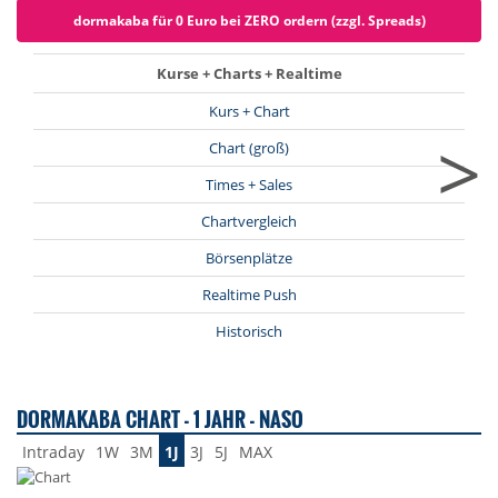
dormakaba für 0 Euro bei ZERO ordern (zzgl. Spreads)
Kurse + Charts + Realtime
Kurs + Chart
>
Chart (groß)
Times + Sales
Chartvergleich
Börsenplätze
Realtime Push
Historisch
DORMAKABA CHART - 1 JAHR - NASO
Intraday
1W
3M
1J
3J
5J
MAX