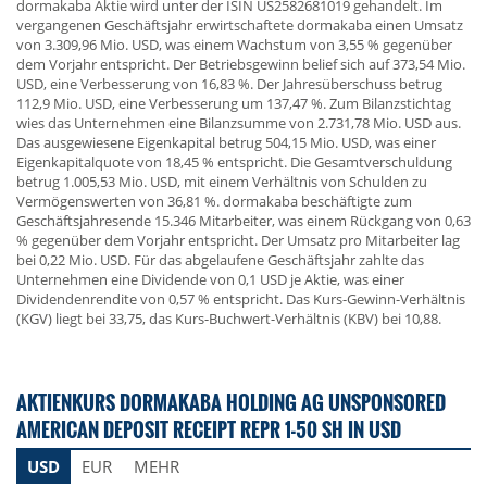
dormakaba Aktie wird unter der ISIN US2582681019 gehandelt. Im
vergangenen Geschäftsjahr erwirtschaftete dormakaba einen Umsatz
von 3.309,96 Mio. USD, was einem Wachstum von 3,55 % gegenüber
dem Vorjahr entspricht. Der Betriebsgewinn belief sich auf 373,54 Mio.
USD, eine Verbesserung von 16,83 %. Der Jahresüberschuss betrug
112,9 Mio. USD, eine Verbesserung um 137,47 %. Zum Bilanzstichtag
wies das Unternehmen eine Bilanzsumme von 2.731,78 Mio. USD aus.
Das ausgewiesene Eigenkapital betrug 504,15 Mio. USD, was einer
Eigenkapitalquote von 18,45 % entspricht. Die Gesamtverschuldung
betrug 1.005,53 Mio. USD, mit einem Verhältnis von Schulden zu
Vermögenswerten von 36,81 %. dormakaba beschäftigte zum
Geschäftsjahresende 15.346 Mitarbeiter, was einem Rückgang von 0,63
% gegenüber dem Vorjahr entspricht. Der Umsatz pro Mitarbeiter lag
bei 0,22 Mio. USD. Für das abgelaufene Geschäftsjahr zahlte das
Unternehmen eine Dividende von 0,1 USD je Aktie, was einer
Dividendenrendite von 0,57 % entspricht. Das Kurs-Gewinn-Verhältnis
(KGV) liegt bei 33,75, das Kurs-Buchwert-Verhältnis (KBV) bei 10,88.
AKTIENKURS DORMAKABA HOLDING AG UNSPONSORED
AMERICAN DEPOSIT RECEIPT REPR 1-50 SH IN USD
USD
EUR
MEHR