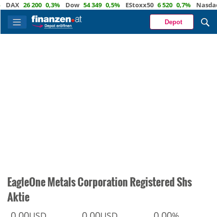
X
26 200
0,3%
Dow
54 349
0,5%
EStoxx50
6 520
0,7%
Nasdaq
29
Depot
EagleOne Metals Corporation Registered Shs
Aktie
0,00
0,00
0,00
USD
USD
%