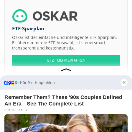
ETF-Sparplan
Oskar ist der einfache und intelligente ETF-Sparplan.
Er übernimmt die ETF-Auswahl, ist steuersmart,
transparent und kostengünstig.
JETZT MEHR ERFAHREN
Für Sie Empfohlen
Aktien ATX
DAX
EuroStoxx 50
Dow Jones
NASDAQ 100
Nikkei 225
Remember Them? These '90s Couples Defined
S&P 500
An Era—See The Complete List
BRAINBERRIES
Weitere Aktien:
Boat Rocker Media
Aqua Metals
NewGenIvf Group
Masterworks
Vault 1 LLC Regisered Shs of Benef Interest Series -374-
Aditya
Infotech