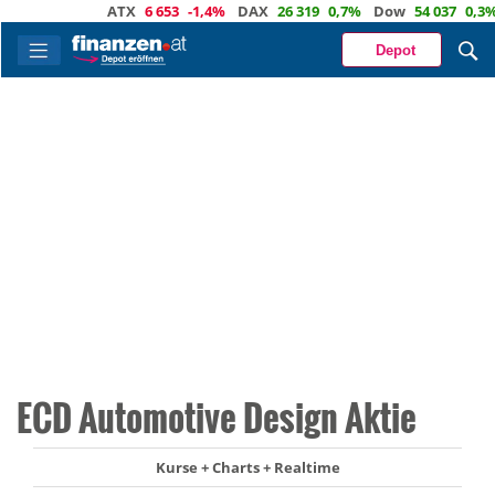
ATX
6 653
-1,4%
DAX
26 319
0,7%
Dow
54 037
0,3%
E
Depot
ECD Automotive Design Aktie
Kurse + Charts + Realtime