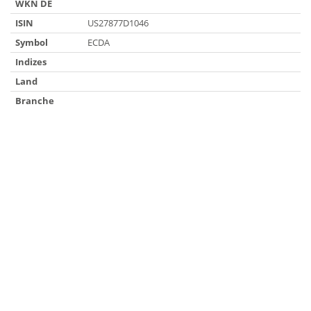
WKN DE
ISIN
US27877D1046
Symbol
ECDA
Indizes
Land
Branche