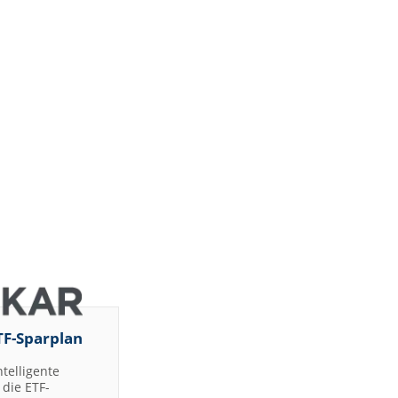
TF-Sparplan
ntelligente
die ETF-