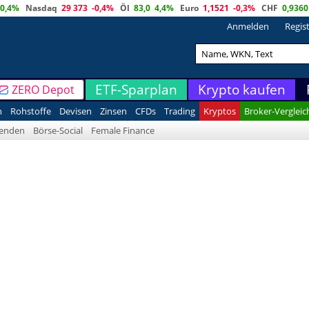
0,4%
Nasdaq
29 373
-0,4%
Öl
83,0
4,4%
Euro
1,1521
-0,3%
CHF
0,9360
Anmelden
Regis
ETF-Sparplan
Krypto kaufen
ZERO Depot
n
Rohstoffe
Devisen
Zinsen
CFDs
Trading
Kryptos
Broker-Vergleic
denden
Börse-Social
Female Finance