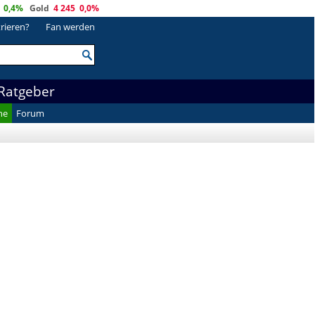
0,4%
Gold
4 245
0,0%
trieren?
Fan werden
Ratgeber
he
Forum