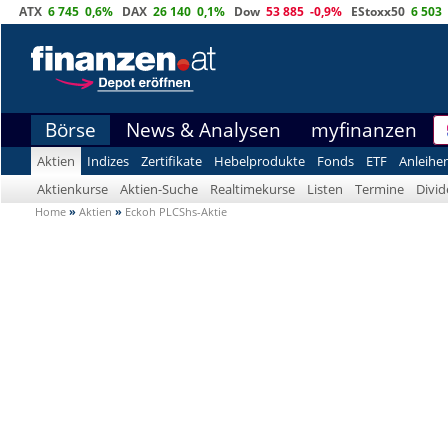
ATX
6 745
0,6%
DAX
26 140
0,1%
Dow
53 885
-0,9%
EStoxx50
6 503
Börse
News & Analysen
myfinanzen
Aktien
Indizes
Zertifikate
Hebelprodukte
Fonds
ETF
Anleihe
Aktienkurse
Aktien-Suche
Realtimekurse
Listen
Termine
Divi
Home
»
Aktien
»
Eckoh PLCShs-Aktie