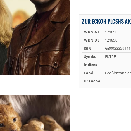
ZUR ECKOH PLCSHS AK
WKN AT
121850
WKN DE
121850
ISIN
GB0033359141
Symbol
EKTPF
Indizes
Land
Großbritannie
Branche