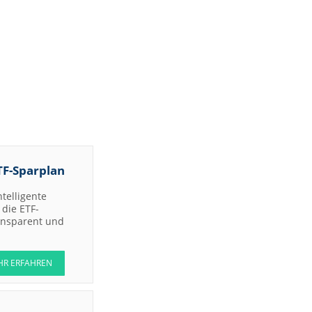
TF-Sparplan
ntelligente
die ETF-
ransparent und
HR ERFAHREN