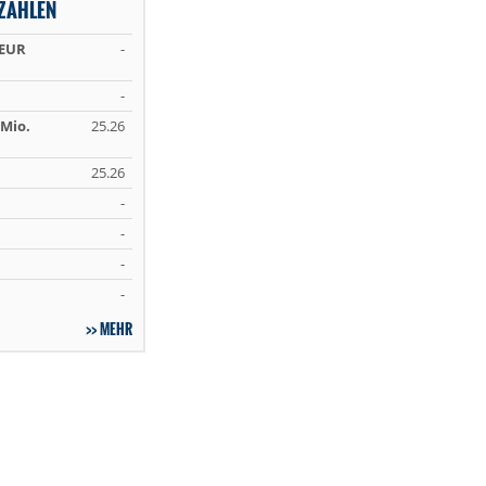
ZAHLEN
 EUR
-
-
Mio.
25.26
25.26
-
-
-
-
MEHR