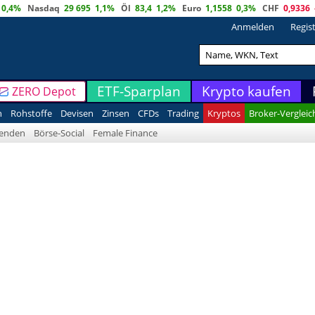
0,4%
Nasdaq
29 695
1,1%
Öl
83,4
1,2%
Euro
1,1558
0,3%
CHF
0,9336
Anmelden
Regis
ETF-Sparplan
Krypto kaufen
ZERO Depot
n
Rohstoffe
Devisen
Zinsen
CFDs
Trading
Kryptos
Broker-Vergleic
denden
Börse-Social
Female Finance