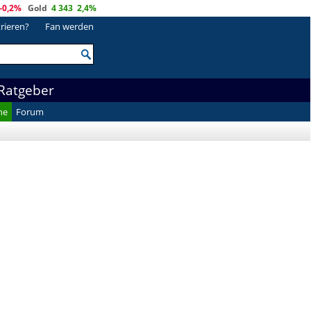
-0,2%
Gold
4 343
2,4%
trieren?
Fan werden
Ratgeber
he
Forum