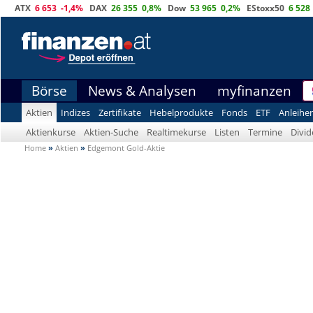
ATX
6 653
-1,4%
DAX
26 355
0,8%
Dow
53 965
0,2%
EStoxx50
6 528
Börse
News & Analysen
myfinanzen
Aktien
Indizes
Zertifikate
Hebelprodukte
Fonds
ETF
Anleihe
Aktienkurse
Aktien-Suche
Realtimekurse
Listen
Termine
Divi
Home
»
Aktien
»
Edgemont Gold-Aktie