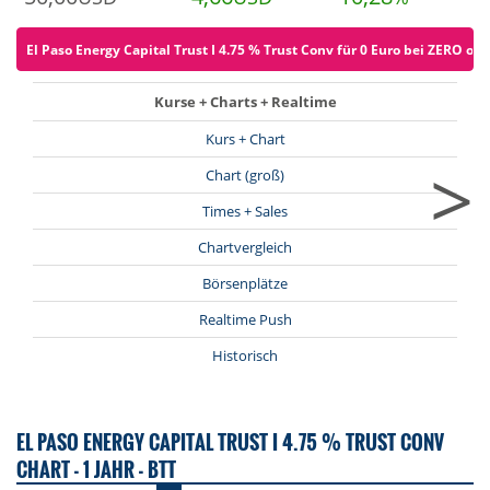
El Paso Energy Capital Trust I 4.75 % Trust Conv für 0 Euro bei ZERO ord
Kurse + Charts + Realtime
Kurs + Chart
>
Chart (groß)
Times + Sales
Chartvergleich
Börsenplätze
Realtime Push
Historisch
EL PASO ENERGY CAPITAL TRUST I 4.75 % TRUST CONV
CHART - 1 JAHR - BTT