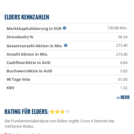
ELDERS KENNZAHLEN
730.88 Mio.
Marktkapitalisierung in EUR
Streubesitz %
96.24
215.40
Gesamtanzahl Aktien in Mio.
Anzahl Aktien in Mio.
215.40
Cashflow/Aktie in AUD
0.64
Buchwert/Aktie in AUD
5.65
90 Tage Vola
61.00
KBV
1.32
MEHR
RATING FÜR ELDERS:
Die Fundamentalanalyse von Elders ergibt 3 von 4 Sternen bei
mittlerem Risiko.