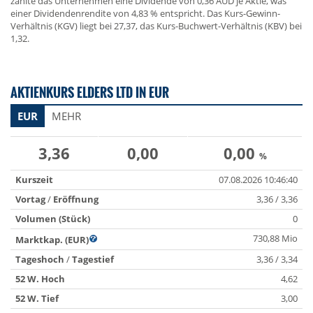
zahlte das Unternehmen eine Dividende von 0,36 AUD je Aktie, was
einer Dividendenrendite von 4,83 % entspricht. Das Kurs-Gewinn-
Verhältnis (KGV) liegt bei 27,37, das Kurs-Buchwert-Verhältnis (KBV) bei
1,32.
AKTIENKURS ELDERS LTD IN EUR
EUR
MEHR
3,36
0,00
0,00
%
Kurszeit
07.08.2026 10:46:40
Vortag
/
Eröffnung
3,36 / 3,36
Volumen (Stück)
0
730,88 Mio
Marktkap. (EUR)
Tageshoch
/
Tagestief
3,36 / 3,34
52 W. Hoch
4,62
52 W. Tief
3,00