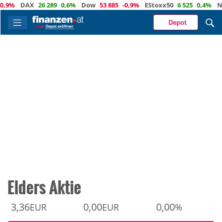
%
DAX
26 289
0,6%
Dow
53 885
-0,9%
EStoxx50
6 525
0,4%
Nasd
Depot
Elders Aktie
3,36
0,00
0,00
EUR
EUR
%