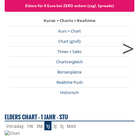
Elders für 0 Euro bei ZERO ordern (zzgl. Spreads)
Kurse + Charts + Realtime
Kurs + Chart
>
Chart (groß)
Times + Sales
Chartvergleich
Börsenplätze
Realtime Push
Historisch
ELDERS CHART - 1 JAHR - STU
Intraday
1W
3M
1J
3J
5J
MAX