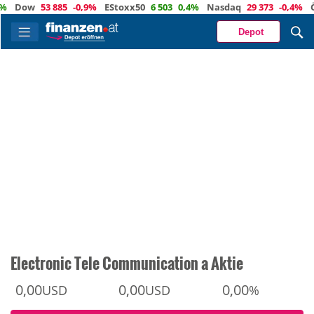
ow
53 885
-0,9%
EStoxx50
6 503
0,4%
Nasdaq
29 373
-0,4%
Öl
83
Depot
Electronic Tele Communication a Aktie
0,00
0,00
0,00
USD
USD
%