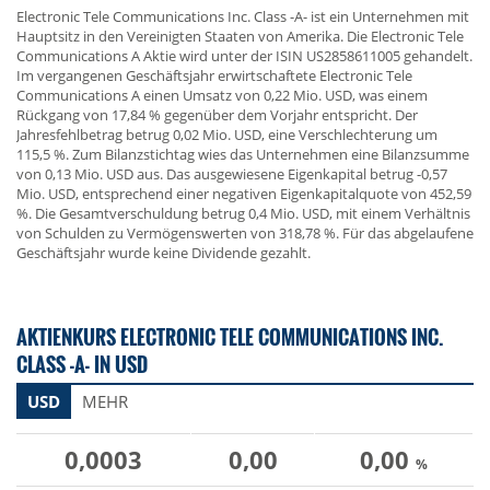
Electronic Tele Communications Inc. Class -A- ist ein Unternehmen mit
Hauptsitz in den Vereinigten Staaten von Amerika. Die Electronic Tele
Communications A Aktie wird unter der ISIN US2858611005 gehandelt.
Im vergangenen Geschäftsjahr erwirtschaftete Electronic Tele
Communications A einen Umsatz von 0,22 Mio. USD, was einem
Rückgang von 17,84 % gegenüber dem Vorjahr entspricht. Der
Jahresfehlbetrag betrug 0,02 Mio. USD, eine Verschlechterung um
115,5 %. Zum Bilanzstichtag wies das Unternehmen eine Bilanzsumme
von 0,13 Mio. USD aus. Das ausgewiesene Eigenkapital betrug -0,57
Mio. USD, entsprechend einer negativen Eigenkapitalquote von 452,59
%. Die Gesamtverschuldung betrug 0,4 Mio. USD, mit einem Verhältnis
von Schulden zu Vermögenswerten von 318,78 %. Für das abgelaufene
Geschäftsjahr wurde keine Dividende gezahlt.
AKTIENKURS ELECTRONIC TELE COMMUNICATIONS INC.
CLASS -A- IN USD
USD
MEHR
0,0003
0,00
0,00
%