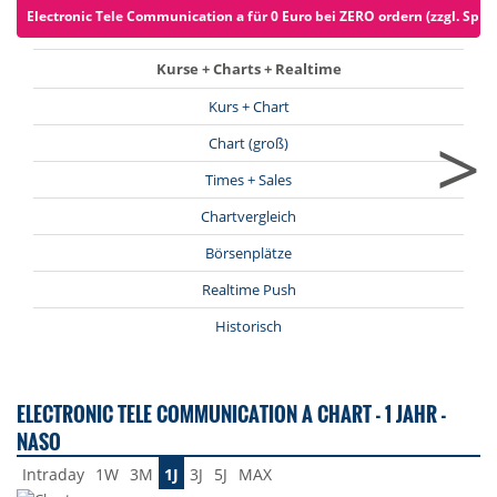
Electronic Tele Communication a für 0 Euro bei ZERO ordern (zzgl. Spre
Kurse + Charts + Realtime
Kurs + Chart
>
Chart (groß)
Times + Sales
Chartvergleich
Börsenplätze
Realtime Push
Historisch
ELECTRONIC TELE COMMUNICATION A CHART - 1 JAHR -
NASO
Intraday
1W
3M
1J
3J
5J
MAX