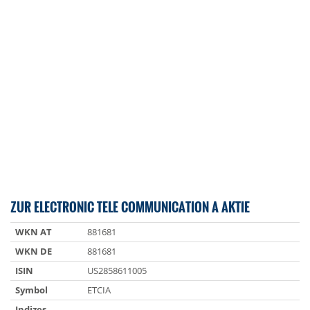
ZUR ELECTRONIC TELE COMMUNICATION A AKTIE
WKN AT
881681
WKN DE
881681
ISIN
US2858611005
Symbol
ETCIA
Indizes