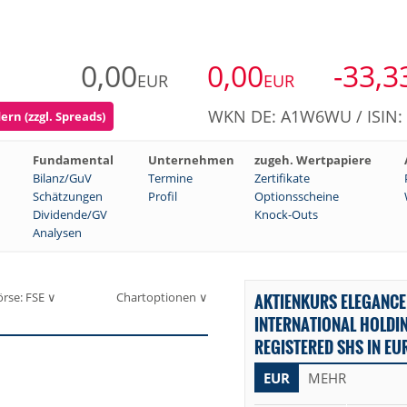
0,00
0,00
-33,3
EUR
EUR
WKN DE: A1W6WU / ISIN
ern (zzgl. Spreads)
Fundamental
Unternehmen
zugeh. Wertpapiere
Bilanz/GuV
Termine
Zertifikate
Schätzungen
Profil
Optionsscheine
Dividende/GV
Knock-Outs
Analysen
örse: FSE ∨
Chartoptionen ∨
AKTIENKURS ELEGANCE
INTERNATIONAL HOLDIN
REGISTERED SHS IN EU
EUR
MEHR