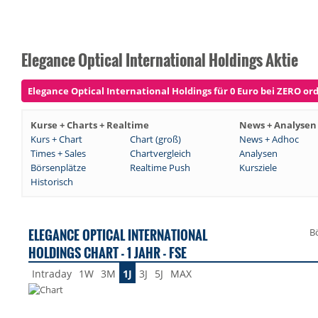
Elegance Optical International Holdings Aktie
Elegance Optical International Holdings für 0 Euro bei ZERO ord
Kurse + Charts + Realtime
News + Analysen
Kurs + Chart
Chart (groß)
News + Adhoc
Times + Sales
Chartvergleich
Analysen
Börsenplätze
Realtime Push
Kursziele
Historisch
ELEGANCE OPTICAL INTERNATIONAL
B
HOLDINGS CHART - 1 JAHR - FSE
Intraday
1W
3M
1J
3J
5J
MAX