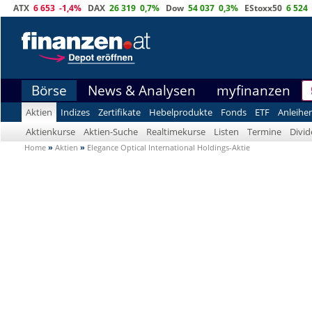
ATX
6 653
-1,4%
DAX
26 319
0,7%
Dow
54 037
0,3%
EStoxx50
6 524
Börse
News & Analysen
myfinanzen
Aktien
Indizes
Zertifikate
Hebelprodukte
Fonds
ETF
Anleihe
Aktienkurse
Aktien-Suche
Realtimekurse
Listen
Termine
Divi
Home
»
Aktien
»
Elegance Optical International Holdings-Aktie