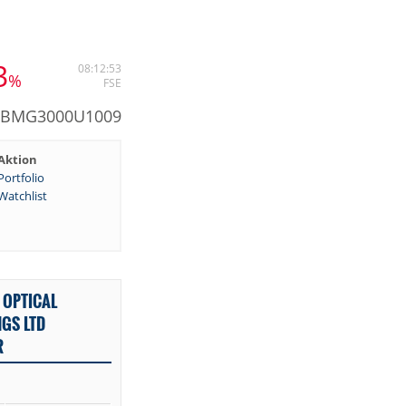
3
08:12:53
%
FSE
: BMG3000U1009
Aktion
Portfolio
Watchlist
 OPTICAL
GS LTD
R