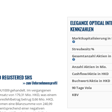
ELEGANCE OPTICAL IN
KENNZAHLEN
Marktkapitalisierung in
Streubesitz %
Gesamtanzahl Aktien in 
Anzahl Aktien in Mio.
Cashflow/Aktie in HKD
D REGISTERED SHS
Buchwert/Aktie in HKD
zum Unternehmensprofil
90 Tage Vola
00U1009 gehandelt. Im vergangenen
 Umsatz von 179,31 Mio. HKD, was einem
KBV
resfehlbetrag betrug 0,66 Mio. HKD,
ehmen eine Bilanzsumme von 240,99
 entsprechend einer negativen