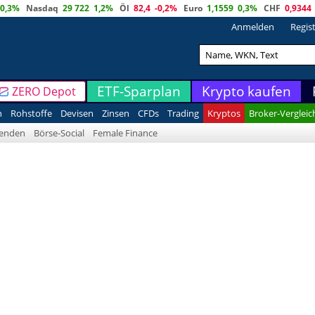
0,3%
Nasdaq
29 722
1,2%
Öl
82,4
-0,2%
Euro
1,1559
0,3%
CHF
0,9344
Anmelden
Regis
ETF-Sparplan
Krypto kaufen
ZERO Depot
n
Rohstoffe
Devisen
Zinsen
CFDs
Trading
Kryptos
Broker-Vergleic
denden
Börse-Social
Female Finance