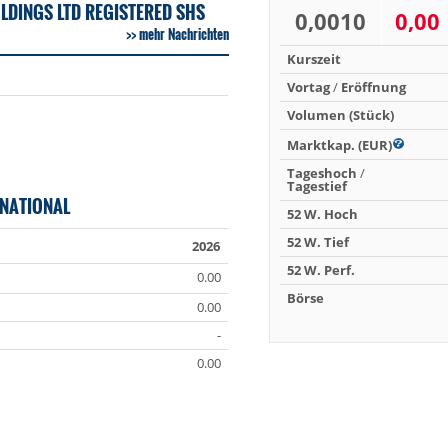
LDINGS LTD REGISTERED SHS
0,0010
0,00
mehr Nachrichten
Kurszeit
Vortag
/
Eröffnung
Volumen (Stück)
Marktkap. (EUR)
Tageshoch
/
Tagestief
RNATIONAL
52 W. Hoch
52 W. Tief
2026
52 W. Perf.
0.00
Börse
0.00
-
0.00