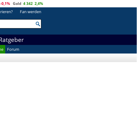
-0,1%
Gold
4 342
2,4%
trieren?
Fan werden
Ratgeber
he
Forum