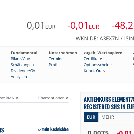
0,01
-0,01
-48,2
EUR
EUR
WKN DE: A3EX7N / ISI
Fundamental
Unternehmen
zugeh. Wertpapiere
Bilanz/GuV
Termine
Zertifikate
Schätzungen
Profil
Optionsscheine
Dividende/GV
Knock-Outs
Analysen
se: BMN ∨
Chartoptionen ∨
AKTIENKURS ELEMENT7
REGISTERED SHS IN EU
EUR
MEHR
HS
mehr Nachrichten
0,0075
-0,01