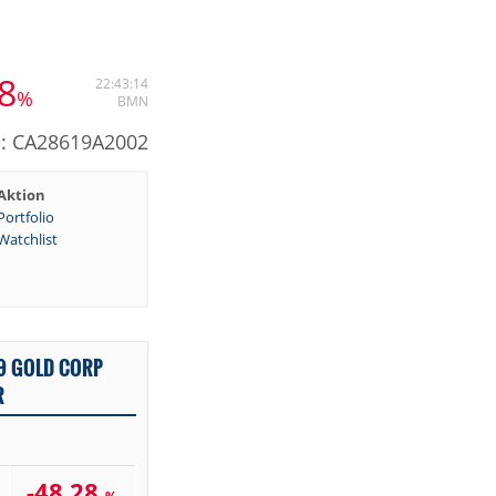
8
22:43:14
%
BMN
N: CA28619A2002
Aktion
Portfolio
Watchlist
9 GOLD CORP
R
-48,28