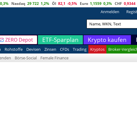
0,3%
Nasdaq
29 722
1,2%
Öl
82,1
-0,5%
Euro
1,1559
0,3%
CHF
0,9344
Anmelden
Regis
ETF-Sparplan
Krypto kaufen
ZERO Depot
n
Rohstoffe
Devisen
Zinsen
CFDs
Trading
Kryptos
Broker-Vergleic
denden
Börse-Social
Female Finance