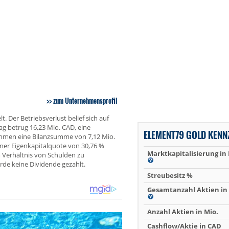
zum Unternehmensprofil
 Der Betriebsverlust belief sich auf
ag betrug 16,23 Mio. CAD, eine
ELEMENT79 GOLD KENN
ehmen eine Bilanzsumme von 7,12 Mio.
iner Eigenkapitalquote von 30,76 %
Marktkapitalisierung in
 Verhältnis von Schulden zu
de keine Dividende gezahlt.
Streubesitz %
Gesamtanzahl Aktien in 
Anzahl Aktien in Mio.
Cashflow/Aktie in CAD