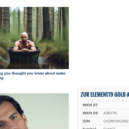
ZUR ELEMENT79 GOLD A
WKN AT
WKN DE
A3EX7N
ISIN
CA28619A2002