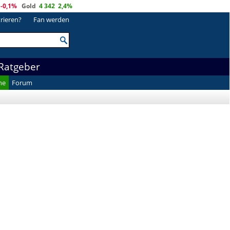
-0,1%
Gold
4 342
2,4%
trieren?
Fan werden
Ratgeber
he
Forum