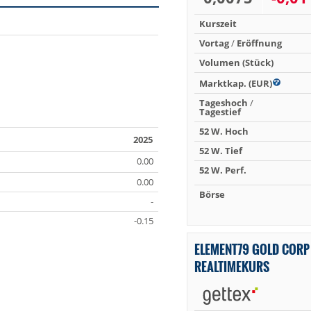
Kurszeit
Vortag
/
Eröffnung
Volumen (Stück)
Marktkap. (EUR)
Tageshoch
/
Tagestief
52 W. Hoch
2025
52 W. Tief
0.00
52 W. Perf.
0.00
Börse
-
-0.15
ELEMENT79 GOLD CORP
REALTIMEKURS