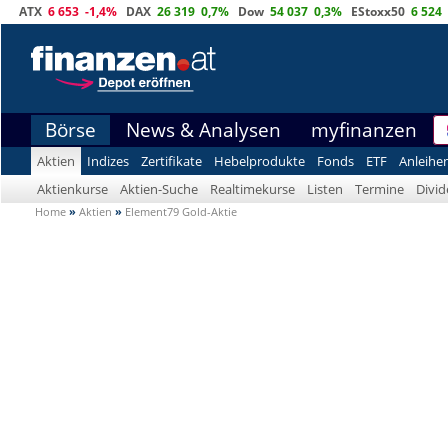
ATX
6 653
-1,4%
DAX
26 319
0,7%
Dow
54 037
0,3%
EStoxx50
6 524
Börse
News & Analysen
myfinanzen
Aktien
Indizes
Zertifikate
Hebelprodukte
Fonds
ETF
Anleihe
Aktienkurse
Aktien-Suche
Realtimekurse
Listen
Termine
Divi
Home
»
Aktien
»
Element79 Gold-Aktie