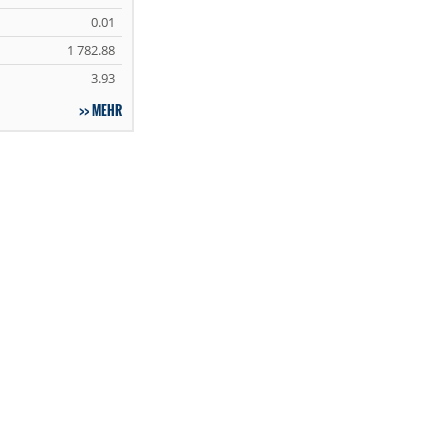
0.01
1 782.88
3.93
MEHR