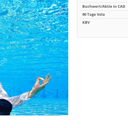
Buchwert/Aktie in CAD
90 Tage Vola
KBV