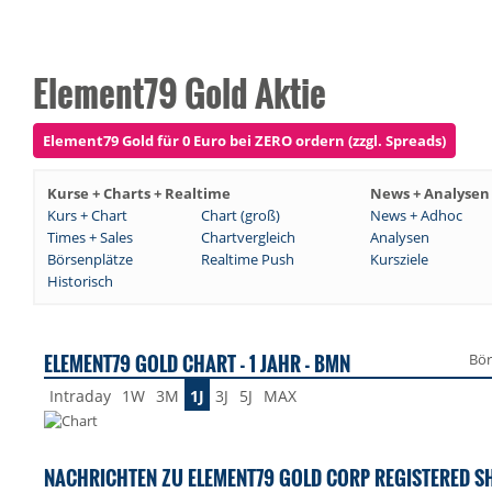
Element79 Gold Aktie
Element79 Gold für 0 Euro bei ZERO ordern (zzgl. Spreads)
Kurse + Charts + Realtime
News + Analysen
Kurs + Chart
Chart (groß)
News + Adhoc
Times + Sales
Chartvergleich
Analysen
Börsenplätze
Realtime Push
Kursziele
Historisch
ELEMENT79 GOLD CHART - 1 JAHR - BMN
Bör
Intraday
1W
3M
1J
3J
5J
MAX
NACHRICHTEN ZU ELEMENT79 GOLD CORP REGISTERED S