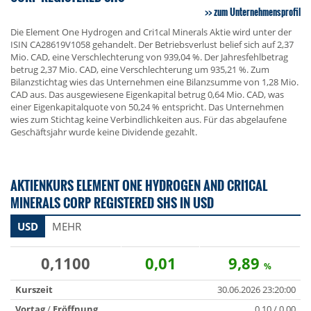
zum Unternehmensprofil
Die Element One Hydrogen and Cri1cal Minerals Aktie wird unter der
ISIN CA28619V1058 gehandelt. Der Betriebsverlust belief sich auf 2,37
Mio. CAD, eine Verschlechterung von 939,04 %. Der Jahresfehlbetrag
betrug 2,37 Mio. CAD, eine Verschlechterung um 935,21 %. Zum
Bilanzstichtag wies das Unternehmen eine Bilanzsumme von 1,28 Mio.
CAD aus. Das ausgewiesene Eigenkapital betrug 0,64 Mio. CAD, was
einer Eigenkapitalquote von 50,24 % entspricht. Das Unternehmen
wies zum Stichtag keine Verbindlichkeiten aus. Für das abgelaufene
Geschäftsjahr wurde keine Dividende gezahlt.
AKTIENKURS ELEMENT ONE HYDROGEN AND CRI1CAL
MINERALS CORP REGISTERED SHS IN USD
USD
MEHR
0,1100
0,01
9,89
%
Kurszeit
30.06.2026 23:20:00
Vortag
/
Eröffnung
0,10 / 0,00