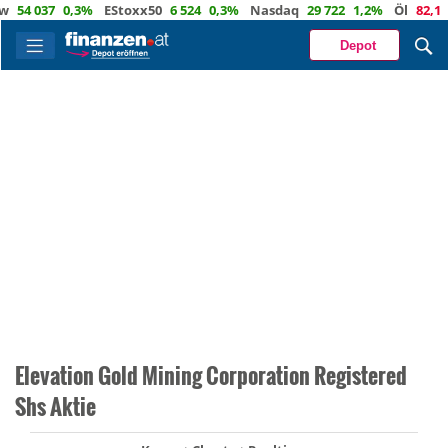
4 037
0,3%
EStoxx50
6 524
0,3%
Nasdaq
29 722
1,2%
Öl
82,1
-0,
Depot
Elevation Gold Mining Corporation Registered
Shs Aktie