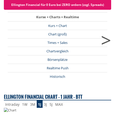
Ellington Financial für 0 Euro bei ZERO ordern (zzgl. Spreads)
Kurse + Charts + Realtime
Kurs + Chart
>
Chart (groß)
Times + Sales
Chartvergleich
Börsenplätze
Realtime Push
Historisch
ELLINGTON FINANCIAL CHART - 1 JAHR - BTT
Intraday
1W
3M
1J
3J
5J
MAX