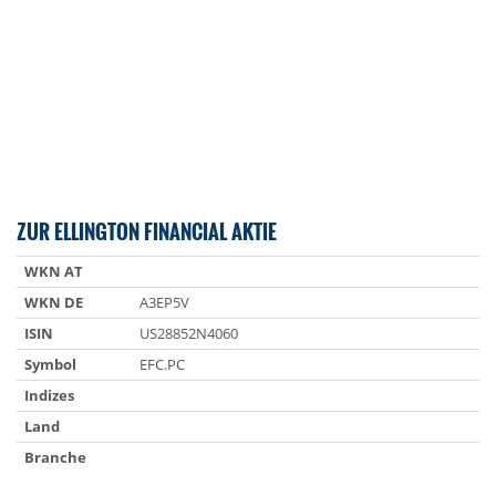
ZUR ELLINGTON FINANCIAL AKTIE
WKN AT
WKN DE
A3EP5V
ISIN
US28852N4060
Symbol
EFC.PC
Indizes
Land
Branche