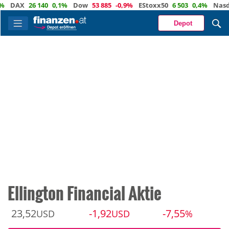
DAX
26 140
0,1%
Dow
53 885
-0,9%
EStoxx50
6 503
0,4%
Nasdaq
Depot
Ellington Financial Aktie
23,52
-1,92
-7,55
USD
USD
%