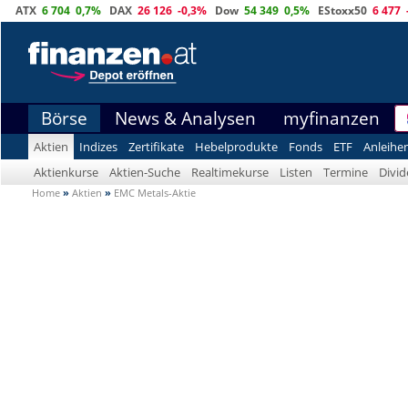
ATX
6 704
0,7%
DAX
26 126
-0,3%
Dow
54 349
0,5%
EStoxx50
6 477
Börse
News & Analysen
myfinanzen
Aktien
Indizes
Zertifikate
Hebelprodukte
Fonds
ETF
Anleihe
Aktienkurse
Aktien-Suche
Realtimekurse
Listen
Termine
Divi
Home
»
Aktien
»
EMC Metals-Aktie