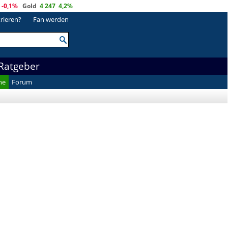
-0,1%
Gold
4 247
4,2%
trieren?
Fan werden
Ratgeber
he
Forum