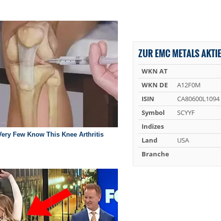
ZUR EMC METALS AKTI
WKN AT
WKN DE
A12F0M
ISIN
CA80600L1094
Symbol
SCYYF
Indizes
Land
USA
Branche