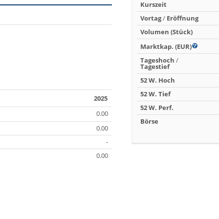
Kurszeit
Vortag
/
Eröffnung
Volumen (Stück)
Marktkap. (EUR)
Tageshoch
/
Tagestief
52 W. Hoch
52 W. Tief
2025
52 W. Perf.
0.00
Börse
0.00
-
0.00