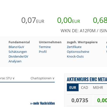
0,07
0,00
0,6
EUR
EUR
WKN DE: A12F0M / ISI
Fundamental
Unternehmen
zugeh. Wertpapiere
Bilanz/GuV
Termine
Zertifikate
Schätzungen
Profil
Optionsscheine
Dividende/GV
Knock-Outs
Analysen
rse: STU ∨
Chartoptionen ∨
AKTIENKURS EMC META
EUR
CAD
MEHR
0,0735
0,0
mehr Nachrichten