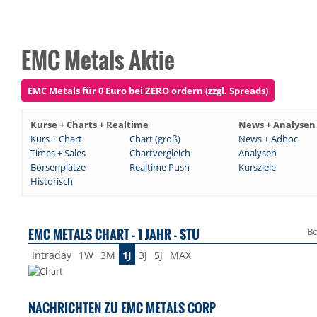
EMC Metals Aktie
EMC Metals für 0 Euro bei ZERO ordern (zzgl. Spreads)
Kurse + Charts + Realtime
News + Analysen
Kurs + Chart
Chart (groß)
News + Adhoc
Times + Sales
Chartvergleich
Analysen
Börsenplätze
Realtime Push
Kursziele
Historisch
EMC METALS CHART - 1 JAHR - STU
Bö
Intraday
1W
3M
1J
3J
5J
MAX
NACHRICHTEN ZU EMC METALS CORP