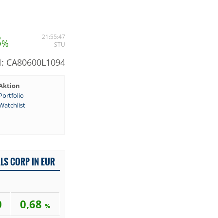
8
21:55:47
%
STU
N: CA80600L1094
Aktion
Portfolio
Watchlist
LS CORP IN EUR
0
0,68
%