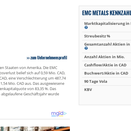
EMC METALS KENNZAH
Marktkapitalisierung in
Streubesitz %
Gesamtanzahl Aktien in 
Anzahl Aktien in Mio.
zum Unternehmensprofil
Cashflow/Aktie in CAD
ten Staaten von Amerika. Die EMC
verlust belief sich auf 0,59 Mio. CAD,
Buchwert/Aktie in CAD
 CAD, eine Verschlechterung um 487,74
90 Tage Vola
1,54 Mio. CAD aus. Das ausgewiesene
genkapitalquote von 83,35 %. Das
KBV
s abgelaufene Geschäftsjahr wurde