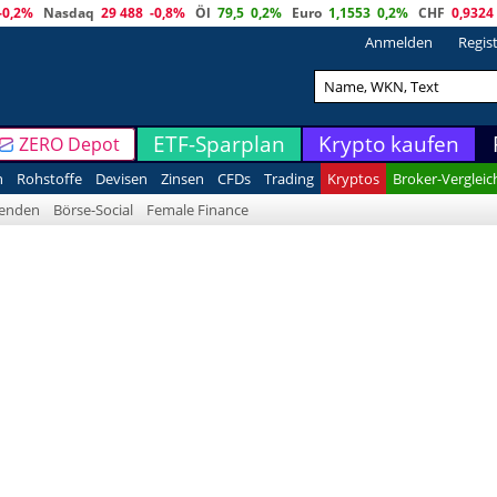
-0,2%
Nasdaq
29 488
-0,8%
Öl
79,5
0,2%
Euro
1,1553
0,2%
CHF
0,9324
Anmelden
Regis
ETF-Sparplan
Krypto kaufen
ZERO Depot
n
Rohstoffe
Devisen
Zinsen
CFDs
Trading
Kryptos
Broker-Vergleic
denden
Börse-Social
Female Finance