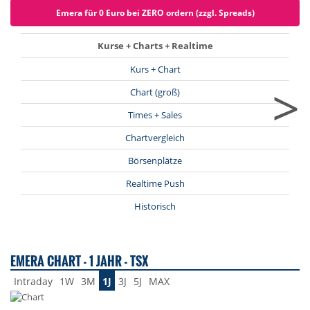
Emera für 0 Euro bei ZERO ordern (zzgl. Spreads)
Kurse + Charts + Realtime
Kurs + Chart
>
Chart (groß)
Times + Sales
Chartvergleich
Börsenplätze
Realtime Push
Historisch
EMERA CHART - 1 JAHR - TSX
Intraday
1W
3M
1J
3J
5J
MAX