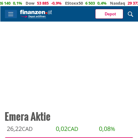
0
0,1%
Dow
53 885
-0,9%
EStoxx50
6 503
0,4%
Nasdaq
29 373
-0
Depot
Emera Aktie
26,22
0,02
0,08
CAD
CAD
%