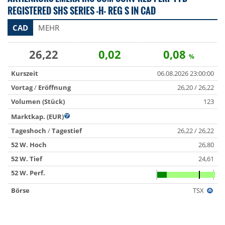
REGISTERED SHS SERIES -H- REG S IN CAD
CAD
MEHR
26,22
0,02
0,08
%
Kurszeit
06.08.2026 23:00:00
Vortag
/
Eröffnung
26,20 / 26,22
Volumen (Stück)
123
Marktkap. (EUR)
Tageshoch
/
Tagestief
26,22 / 26,22
52 W. Hoch
26,80
52 W. Tief
24,61
52 W. Perf.
Börse
TSX