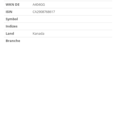
WKN DE
A404GG
ISIN
CA2908768617
Symbol
Indizes
Land
Kanada
Branche