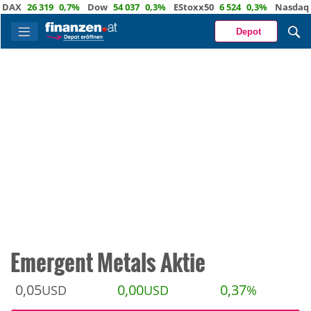
26 319
0,7%
Dow
54 037
0,3%
EStoxx50
6 524
0,3%
Nasdaq
29 7
Depot
Emergent Metals Aktie
0,05
0,00
0,37
USD
USD
%