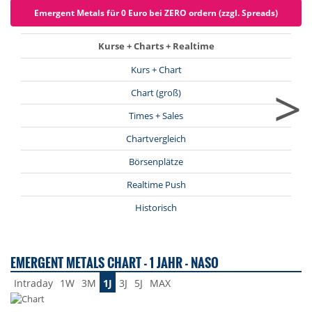
Emergent Metals für 0 Euro bei ZERO ordern (zzgl. Spreads)
Kurse + Charts + Realtime
Kurs + Chart
>
Chart (groß)
Times + Sales
Chartvergleich
Börsenplätze
Realtime Push
Historisch
EMERGENT METALS CHART - 1 JAHR - NASO
Intraday
1W
3M
1J
3J
5J
MAX