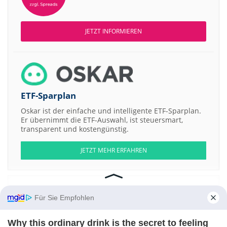
JETZT INFORMIEREN
ETF-Sparplan
Oskar ist der einfache und intelligente ETF-Sparplan.
Er übernimmt die ETF-Auswahl, ist steuersmart,
transparent und kostengünstig.
JETZT MEHR ERFAHREN
Für Sie Empfohlen
Aktien ATX
DAX
EuroStoxx 50
Dow Jones
NASDAQ 100
Nikkei 225
S&P 500
Why this ordinary drink is the secret to feeling