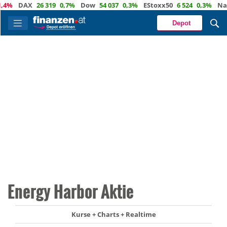
%
DAX
26 319
0,7%
Dow
54 037
0,3%
EStoxx50
6 524
0,3%
Nasda
Depot
Energy Harbor Aktie
Kurse + Charts + Realtime