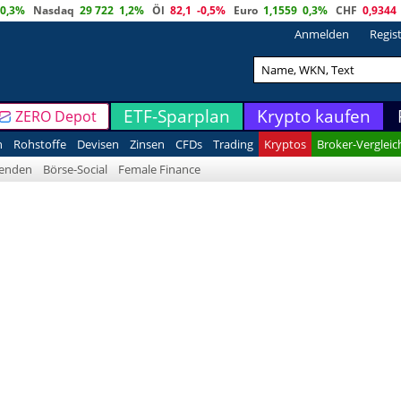
0,3%
Nasdaq
29 722
1,2%
Öl
82,1
-0,5%
Euro
1,1559
0,3%
CHF
0,9344
Anmelden
Regis
ETF-Sparplan
Krypto kaufen
ZERO Depot
n
Rohstoffe
Devisen
Zinsen
CFDs
Trading
Kryptos
Broker-Vergleic
denden
Börse-Social
Female Finance