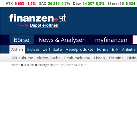
ATX
6 653
-1,4%
DAX
26 319
0,7%
Dow
54 037
0,3%
EStoxx50
6 524
Börse
News & Analysen
myfinanzen
Aktien
Indizes
Zertifikate
Hebelprodukte
Fonds
ETF
Anleihe
Aktienkurse
Aktien-Suche
Realtimekurse
Listen
Termine
Divi
Home
»
Aktien
»
Energy Revenue America-Aktie