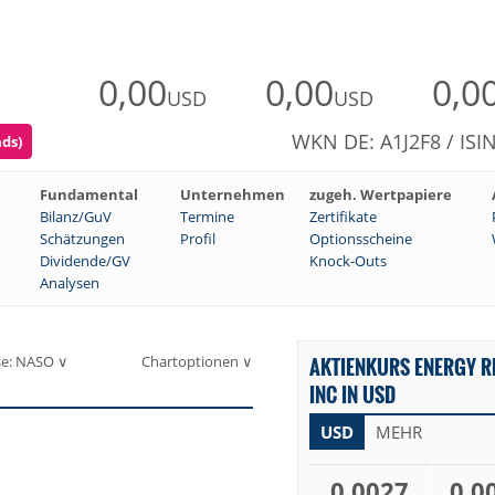
0,00
0,00
0,0
USD
USD
WKN DE: A1J2F8 / ISI
ads)
Fundamental
Unternehmen
zugeh. Wertpapiere
Bilanz/GuV
Termine
Zertifikate
Schätzungen
Profil
Optionsscheine
Dividende/GV
Knock-Outs
Analysen
se: NASO ∨
Chartoptionen ∨
AKTIENKURS ENERGY R
INC IN USD
USD
MEHR
0,0027
0,0