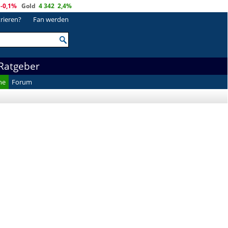
-0,1%
Gold
4 342
2,4%
trieren?
Fan werden
Ratgeber
he
Forum