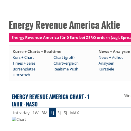
Energy Revenue America Aktie
Energy Revenue America für 0 Euro bei ZERO ordern (zzgl. Spre
Kurse + Charts + Realtime
News + Analysen
Kurs + Chart
Chart (groß)
News + Adhoc
Times + Sales
Chartvergleich
Analysen
Börsenplätze
Realtime Push
Kursziele
Historisch
ENERGY REVENUE AMERICA CHART - 1
Bör
JAHR - NASO
Intraday
1W
3M
1J
3J
5J
MAX