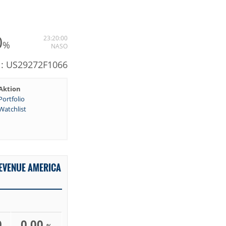
0
23:20:00
%
NASO
N: US29272F1066
Aktion
Portfolio
Watchlist
EVENUE AMERICA
0
0,00