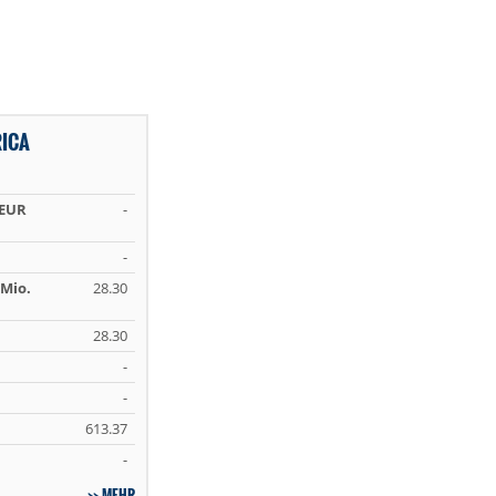
RICA
 EUR
-
-
Mio.
28.30
28.30
-
-
613.37
-
MEHR