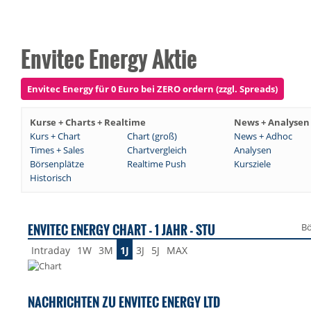
Envitec Energy Aktie
Envitec Energy für 0 Euro bei ZERO ordern (zzgl. Spreads)
Kurse + Charts + Realtime
News + Analysen
Kurs + Chart
Chart (groß)
News + Adhoc
Times + Sales
Chartvergleich
Analysen
Börsenplätze
Realtime Push
Kursziele
Historisch
ENVITEC ENERGY CHART - 1 JAHR - STU
Bö
Intraday
1W
3M
1J
3J
5J
MAX
NACHRICHTEN ZU ENVITEC ENERGY LTD