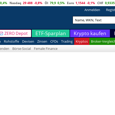
0,4%
Nasdaq
29 488
-0,8%
Öl
79,9
0,5%
Euro
1,1544
-0,1%
CHF
0,9335
Anmelden
Regis
ETF-Sparplan
Krypto kaufen
ZERO Depot
n
Rohstoffe
Devisen
Zinsen
CFDs
Trading
Kryptos
Broker-Vergleic
denden
Börse-Social
Female Finance