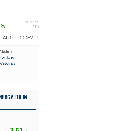
1
10:17:15
%
STU
: AU000000EVT1
Aktion
Portfolio
Watchlist
NERGY LTD IN
3,61