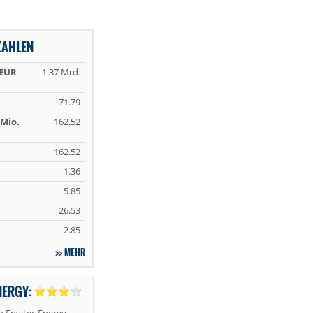
ZAHLEN
 EUR
1.37 Mrd.
71.79
Mio.
162.52
162.52
1.36
5.85
26.53
2.85
MEHR
NERGY: