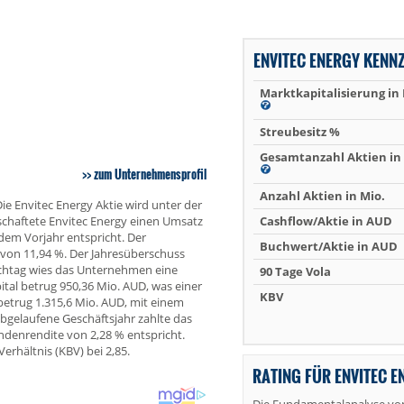
ENVITEC ENERGY KENN
Marktkapitalisierung in
Streubesitz %
Gesamtanzahl Aktien in 
zum Unternehmensprofil
Anzahl Aktien in Mio.
ie Envitec Energy Aktie wird unter der
chaftete Envitec Energy einen Umsatz
Cashflow/Aktie in AUD
em Vorjahr entspricht. Der
Buchwert/Aktie in AUD
g von 11,94 %. Der Jahresüberschuss
ichtag wies das Unternehmen eine
90 Tage Vola
tal betrug 950,36 Mio. AUD, was einer
KBV
etrug 1.315,6 Mio. AUD, mit einem
bgelaufene Geschäftsjahr zahlte das
ndenrendite von 2,28 % entspricht.
erhältnis (KBV) bei 2,85.
RATING FÜR ENVITEC E