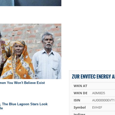
ZUR ENVITEC ENERGY A
WKN AT
WKN DE
A0M8D5
ISIN
AU000000EVT1
Symbol
EVHEF
Indizes