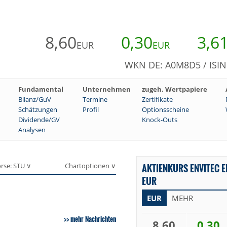
8,60
0,30
3,6
EUR
EUR
WKN DE: A0M8D5 / ISIN
Fundamental
Unternehmen
zugeh. Wertpapiere
Bilanz/GuV
Termine
Zertifikate
Schätzungen
Profil
Optionsscheine
Dividende/GV
Knock-Outs
Analysen
rse: STU ∨
Chartoptionen ∨
AKTIENKURS ENVITEC E
EUR
EUR
MEHR
mehr Nachrichten
8,60
0,30