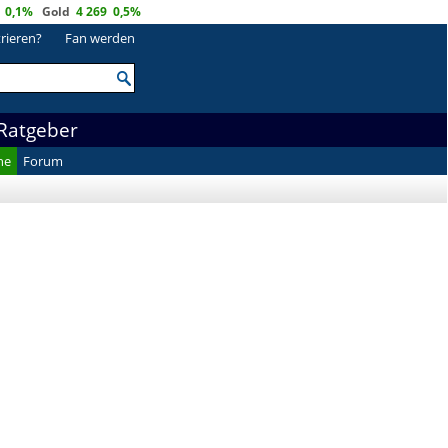
0,1%
Gold
4 269
0,5%
trieren?
Fan werden
Ratgeber
he
Forum