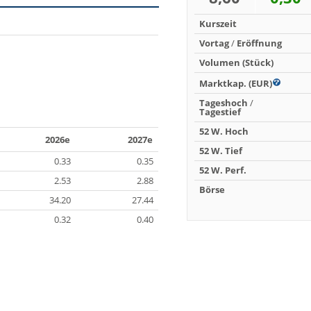
Kurszeit
Vortag
/
Eröffnung
Volumen (Stück)
Marktkap. (EUR)
Tageshoch
/
Tagestief
52 W. Hoch
2026e
2027e
52 W. Tief
0.33
0.35
52 W. Perf.
2.53
2.88
Börse
34.20
27.44
0.32
0.40