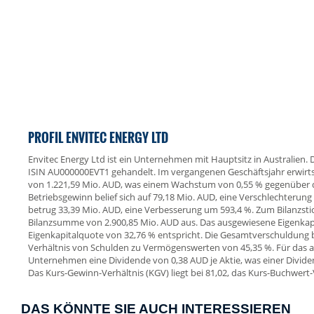
PROFIL ENVITEC ENERGY LTD
Envitec Energy Ltd ist ein Unternehmen mit Hauptsitz in Australien. D
ISIN AU000000EVT1 gehandelt. Im vergangenen Geschäftsjahr erwirts
von 1.221,59 Mio. AUD, was einem Wachstum von 0,55 % gegenüber d
Betriebsgewinn belief sich auf 79,18 Mio. AUD, eine Verschlechterun
betrug 33,39 Mio. AUD, eine Verbesserung um 593,4 %. Zum Bilanzst
Bilanzsumme von 2.900,85 Mio. AUD aus. Das ausgewiesene Eigenkapi
Eigenkapitalquote von 32,76 % entspricht. Die Gesamtverschuldung b
Verhältnis von Schulden zu Vermögenswerten von 45,35 %. Für das a
Unternehmen eine Dividende von 0,38 AUD je Aktie, was einer Divide
Das Kurs-Gewinn-Verhältnis (KGV) liegt bei 81,02, das Kurs-Buchwert-V