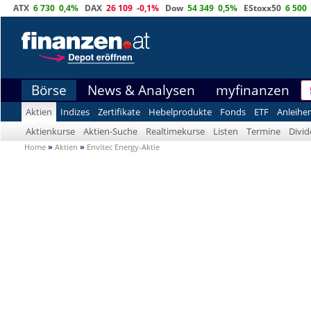
ATX
6 730
0,4%
DAX
26 109
-0,1%
Dow
54 349
0,5%
EStoxx50
6 500
Börse
News & Analysen
myfinanzen
Aktien
Indizes
Zertifikate
Hebelprodukte
Fonds
ETF
Anleihe
Aktienkurse
Aktien-Suche
Realtimekurse
Listen
Termine
Divi
Home
»
Aktien
»
Envitec Energy-Aktie