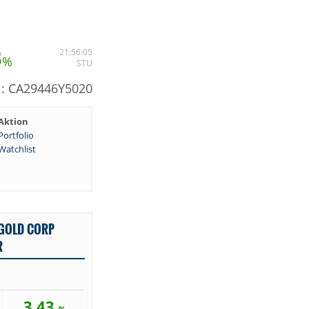
3
21:56:05
%
STU
N: CA29446Y5020
Aktion
Portfolio
Watchlist
GOLD CORP
R
3,43