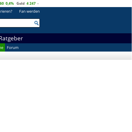
60
0,4%
Gold
4 247
-
trieren?
Fan werden
Ratgeber
he
Forum