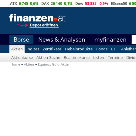
ATX
6 745
0,6%
DAX
26 140
0,1%
Dow
53 885
-0,9%
EStoxx50
6 5
Börse
News & Analysen
myfinanzen
Aktien
Indizes
Zertifikate
Hebelprodukte
Fonds
ETF
Anleihe
Aktienkurse
Aktien-Suche
Realtimekurse
Listen
Termine
Divi
Home
»
Aktien
»
Equinox Gold-Aktie