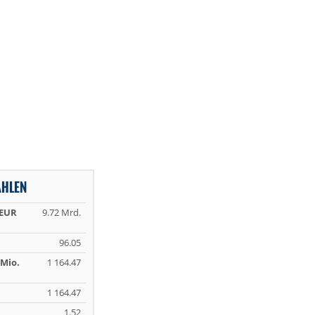
AHLEN
 EUR
9.72 Mrd.
96.05
Mio.
1 164.47
1 164.47
1.52