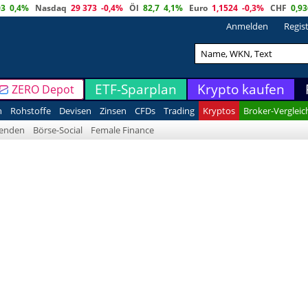
03
0,4%
Nasdaq
29 373
-0,4%
Öl
82,7
4,1%
Euro
1,1524
-0,3%
CHF
0,93
Anmelden
Regis
ETF-Sparplan
Krypto kaufen
ZERO Depot
n
Rohstoffe
Devisen
Zinsen
CFDs
Trading
Kryptos
Broker-Vergleic
denden
Börse-Social
Female Finance