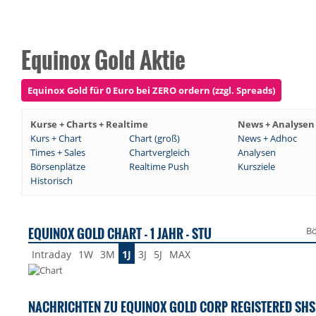
Equinox Gold Aktie
Equinox Gold für 0 Euro bei ZERO ordern (zzgl. Spreads)
Kurse + Charts + Realtime
News + Analysen
Kurs + Chart
Chart (groß)
News + Adhoc
Times + Sales
Chartvergleich
Analysen
Börsenplätze
Realtime Push
Kursziele
Historisch
EQUINOX GOLD CHART - 1 JAHR - STU
Bö
Intraday
1W
3M
1J
3J
5J
MAX
NACHRICHTEN ZU EQUINOX GOLD CORP REGISTERED SHS