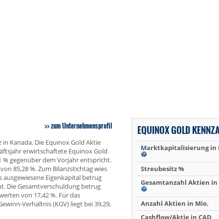
zum Unternehmensprofil
EQUINOX GOLD KENNZ
 in Kanada. Die Equinox Gold Aktie
Marktkapitalisierung in
ftsjahr erwirtschaftete Equinox Gold
 % gegenüber dem Vorjahr entspricht.
 von 85,28 %. Zum Bilanzstichtag wies
Streubesitz %
 ausgewiesene Eigenkapital betrug
Gesamtanzahl Aktien in 
cht. Die Gesamtverschuldung betrug
werten von 17,42 %. Für das
Anzahl Aktien in Mio.
winn-Verhältnis (KGV) liegt bei 39,29,
Cashflow/Aktie in CAD