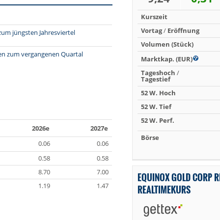
Kurszeit
Vortag
/
Eröffnung
zum jüngsten Jahresviertel
Volumen (Stück)
hlen zum vergangenen Quartal
Marktkap. (EUR)
Tageshoch
/
Tagestief
52 W. Hoch
52 W. Tief
52 W. Perf.
2026e
2027e
Börse
0.06
0.06
0.58
0.58
8.70
7.00
EQUINOX GOLD CORP R
1.19
1.47
REALTIMEKURS