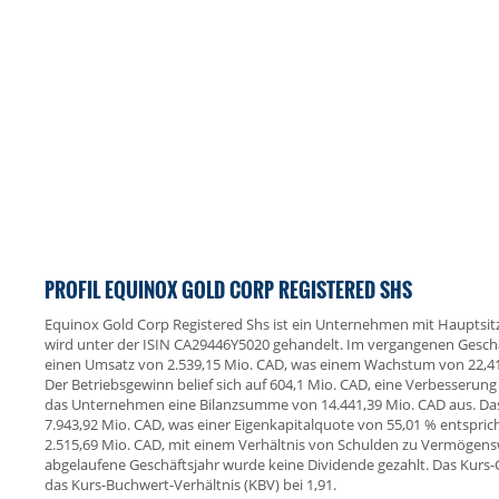
PROFIL EQUINOX GOLD CORP REGISTERED SHS
Equinox Gold Corp Registered Shs ist ein Unternehmen mit Hauptsitz
wird unter der ISIN CA29446Y5020 gehandelt. Im vergangenen Geschä
einen Umsatz von 2.539,15 Mio. CAD, was einem Wachstum von 22,41
Der Betriebsgewinn belief sich auf 604,1 Mio. CAD, eine Verbesserung
das Unternehmen eine Bilanzsumme von 14.441,39 Mio. CAD aus. Das
7.943,92 Mio. CAD, was einer Eigenkapitalquote von 55,01 % entspri
2.515,69 Mio. CAD, mit einem Verhältnis von Schulden zu Vermögens
abgelaufene Geschäftsjahr wurde keine Dividende gezahlt. Das Kurs-Ge
das Kurs-Buchwert-Verhältnis (KBV) bei 1,91.