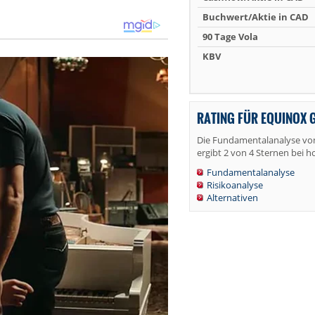
Buchwert/Aktie in CAD
90 Tage Vola
KBV
RATING FÜR EQUINOX 
Die Fundamentalanalyse vo
ergibt 2 von 4 Sternen bei h
Fundamentalanalyse
Risikoanalyse
Alternativen