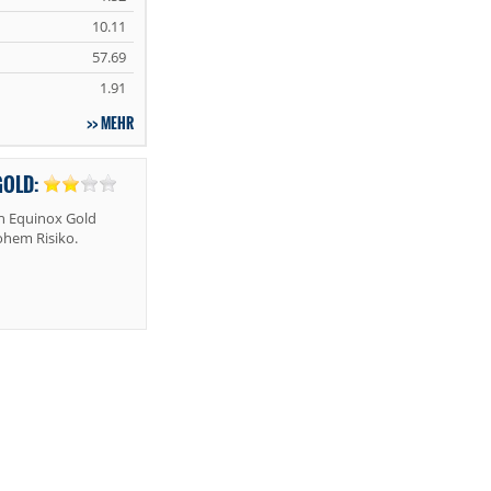
10.11
57.69
1.91
MEHR
GOLD:
n Equinox Gold
ohem Risiko.