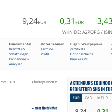
9,24
0,31
3,4
EUR
EUR
WKN DE: A2PQPG / ISI
Fundamental
Unternehmen
zugeh. Wertpapiere
Bilanz/GuV
Termine
Zertifikate
Schätzungen
Profil
Optionsscheine
Dividende/GV
Knock-Outs
Analysen
rse: STU ∨
Chartoptionen ∨
AKTIENKURS EQUINOX 
REGISTERED SHS IN EU
EUR
CAD
MEHR
mehr Nachrichten
9,24
0,31