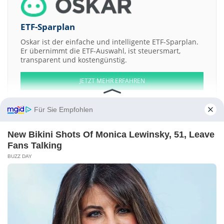
ETF-Sparplan
Oskar ist der einfache und intelligente ETF-Sparplan.
Er übernimmt die ETF-Auswahl, ist steuersmart,
transparent und kostengünstig.
JETZT MEHR ERFAHREN
Für Sie Empfohlen
New Bikini Shots Of Monica Lewinsky, 51, Leave
Aktien ATX
DAX
EuroStoxx 50
Dow Jones
NASDAQ 100
Nikkei 225
Fans Talking
S&P 500
BUZZ DAY
Weitere Aktien:
Variscan Mines
Valkea Resources
Lithium Americas Argentina
ZJK
Industrial Company
ams-OSRAM
Kontakt
-
Impressum
-
Werbung
-
Barrierefreiheit
Sitemap
-
Datenschutz
-
Disclaimer
-
AGB
-
Privatsphäre-Einstellungen