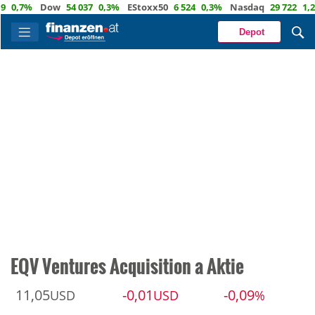
,7%
Dow
54 037
0,3%
EStoxx50
6 524
0,3%
Nasdaq
29 722
1,2%
Ö
Depot
EQV Ventures Acquisition a Aktie
11,05
-0,01
-0,09
USD
USD
%