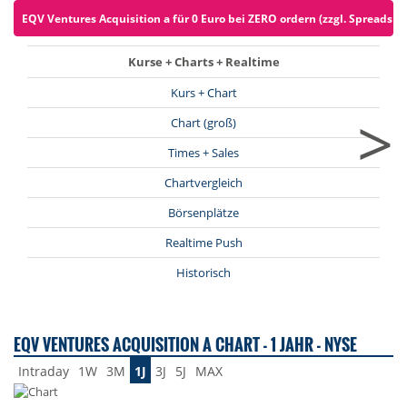
EQV Ventures Acquisition a für 0 Euro bei ZERO ordern (zzgl. Spreads)
Kurse + Charts + Realtime
Kurs + Chart
>
Chart (groß)
Times + Sales
Chartvergleich
Börsenplätze
Realtime Push
Historisch
EQV VENTURES ACQUISITION A CHART - 1 JAHR - NYSE
Intraday
1W
3M
1J
3J
5J
MAX