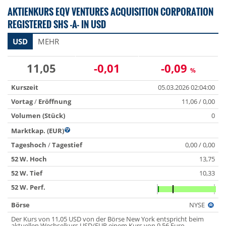
AKTIENKURS EQV VENTURES ACQUISITION CORPORATION
REGISTERED SHS -A- IN USD
USD
MEHR
11,05
-0,01
-0,09
%
Kurszeit
05.03.2026 02:04:00
Vortag
/
Eröffnung
11,06 / 0,00
Volumen (Stück)
0
Marktkap. (EUR)
Tageshoch
/
Tagestief
0,00 / 0,00
52 W. Hoch
13,75
52 W. Tief
10,33
52 W. Perf.
Börse
NYSE
Der Kurs von 11,05 USD von der Börse New York entspricht beim
aktuellen Wechselkurs USD/EUR einem Kurs von 9,56 Euro.