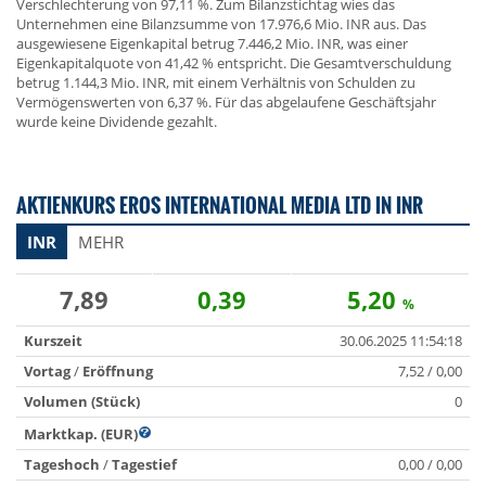
Verschlechterung von 97,11 %. Zum Bilanzstichtag wies das
Unternehmen eine Bilanzsumme von 17.976,6 Mio. INR aus. Das
ausgewiesene Eigenkapital betrug 7.446,2 Mio. INR, was einer
Eigenkapitalquote von 41,42 % entspricht. Die Gesamtverschuldung
betrug 1.144,3 Mio. INR, mit einem Verhältnis von Schulden zu
Vermögenswerten von 6,37 %. Für das abgelaufene Geschäftsjahr
wurde keine Dividende gezahlt.
AKTIENKURS EROS INTERNATIONAL MEDIA LTD IN INR
INR
MEHR
7,89
0,39
5,20
%
Kurszeit
30.06.2025 11:54:18
Vortag
/
Eröffnung
7,52 / 0,00
Volumen (Stück)
0
Marktkap. (EUR)
Tageshoch
/
Tagestief
0,00 / 0,00