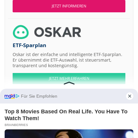
JETZT INFORMIEREN
ETF-Sparplan
Oskar ist der einfache und intelligente ETF-Sparplan.
Er übernimmt die ETF-Auswahl, ist steuersmart,
transparent und kostengünstig.
JETZT MEHR ERFAHREN
Für Sie Empfohlen
Top 8 Movies Based On Real Life. You Have To
Aktien ATX
DAX
EuroStoxx 50
Dow Jones
NASDAQ 100
Nikkei 225
Watch Them!
S&P 500
BRAINBERRIES
Weitere Aktien:
Sri Nachammai Cotton Mills
Svaraj Trading & Agencies
Avon