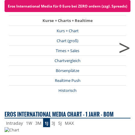
Eros International Media für 0 Euro bei ZERO ordern (zzgl. Spreads)
Kurse + Charts + Realtime
Kurs + Chart
>
Chart (groß)
Times + Sales
Chartvergleich
Börsenplätze
Realtime Push
Historisch
EROS INTERNATIONAL MEDIA CHART - 1 JAHR - BOM
Intraday
1W
3M
1J
3J
5J
MAX