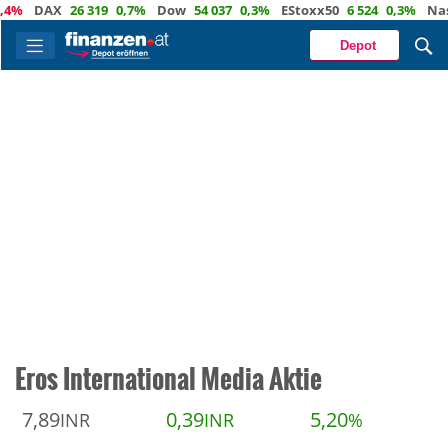
DAX
26 319
0,7%
Dow
54 037
0,3%
EStoxx50
6 524
0,3%
Nasdaq
Depot
Eros International Media Aktie
7,89
0,39
5,20
INR
INR
%