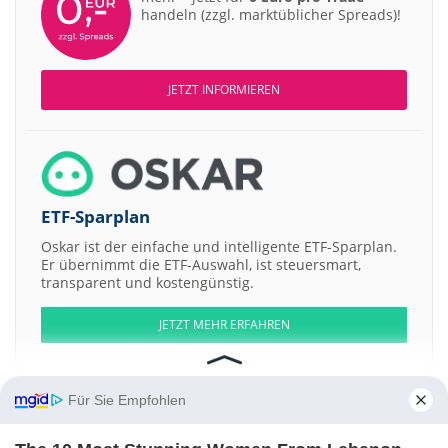
handeln (zzgl. marktüblicher Spreads)!
JETZT INFORMIEREN
ETF-Sparplan
Oskar ist der einfache und intelligente ETF-Sparplan.
Er übernimmt die ETF-Auswahl, ist steuersmart,
transparent und kostengünstig.
JETZT MEHR ERFAHREN
Für Sie Empfohlen
Aktien ATX
DAX
EuroStoxx 50
Dow Jones
NASDAQ 100
Nikkei 225