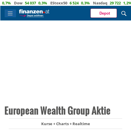
,7%
Dow
54 037
0,3%
EStoxx50
6 524
0,3%
Nasdaq
29 722
1,2%
Ö
Depot
European Wealth Group Aktie
Kurse + Charts + Realtime