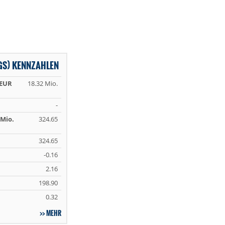
GS) KENNZAHLEN
 EUR
18.32 Mio.
-
Mio.
324.65
324.65
-0.16
2.16
198.90
0.32
MEHR