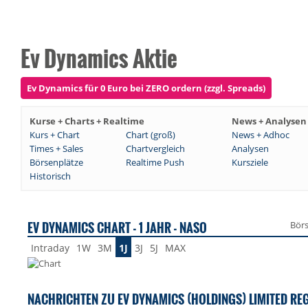
Ev Dynamics Aktie
Ev Dynamics für 0 Euro bei ZERO ordern (zzgl. Spreads)
Kurse + Charts + Realtime
News + Analysen
Kurs + Chart
Chart (groß)
News + Adhoc
Times + Sales
Chartvergleich
Analysen
Börsenplätze
Realtime Push
Kursziele
Historisch
EV DYNAMICS CHART - 1 JAHR - NASO
Bör
Intraday
1W
3M
1J
3J
5J
MAX
NACHRICHTEN ZU EV DYNAMICS (HOLDINGS) LIMITED RE