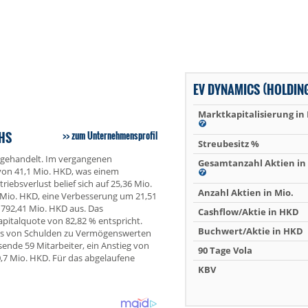
EV DYNAMICS (HOLDIN
Marktkapitalisierung in
SHS
zum Unternehmensprofil
Streubesitz %
 gehandelt. Im vergangenen
Gesamtanzahl Aktien in 
von 41,1 Mio. HKD, was einem
ebsverlust belief sich auf 25,36 Mio.
Anzahl Aktien in Mio.
 Mio. HKD, eine Verbesserung um 21,51
792,41 Mio. HKD aus. Das
Cashflow/Aktie in HKD
pitalquote von 82,82 % entspricht.
Buchwert/Aktie in HKD
nis von Schulden zu Vermögenswerten
ende 59 Mitarbeiter, ein Anstieg von
90 Tage Vola
0,7 Mio. HKD. Für das abgelaufene
KBV