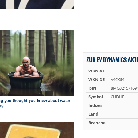
ZUR EV DYNAMICS AKTI
WKN AT
WKN DE
A40X64
ISIN
BMG32157169
Symbol
CHDHF
Indizes
Land
Branche