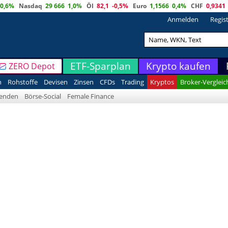
0,6%
Nasdaq
29 666
1,0%
Öl
82,1
-0,5%
Euro
1,1566
0,4%
CHF
0,9341
Anmelden
Regis
ETF-Sparplan
Krypto kaufen
ZERO Depot
n
Rohstoffe
Devisen
Zinsen
CFDs
Trading
Kryptos
Broker-Vergleic
denden
Börse-Social
Female Finance