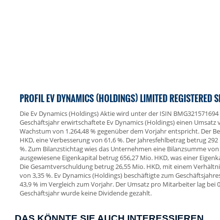
PROFIL EV DYNAMICS (HOLDINGS) LIMITED REGISTERED 
Die Ev Dynamics (Holdings) Aktie wird unter der ISIN BMG321571694
Geschäftsjahr erwirtschaftete Ev Dynamics (Holdings) einen Umsatz 
Wachstum von 1.264,48 % gegenüber dem Vorjahr entspricht. Der Betri
HKD, eine Verbesserung von 61,6 %. Der Jahresfehlbetrag betrug 292
%. Zum Bilanzstichtag wies das Unternehmen eine Bilanzsumme von 
ausgewiesene Eigenkapital betrug 656,27 Mio. HKD, was einer Eigenka
Die Gesamtverschuldung betrug 26,55 Mio. HKD, mit einem Verhält
von 3,35 %. Ev Dynamics (Holdings) beschäftigte zum Geschäftsjahres
43,9 % im Vergleich zum Vorjahr. Der Umsatz pro Mitarbeiter lag bei 
Geschäftsjahr wurde keine Dividende gezahlt.