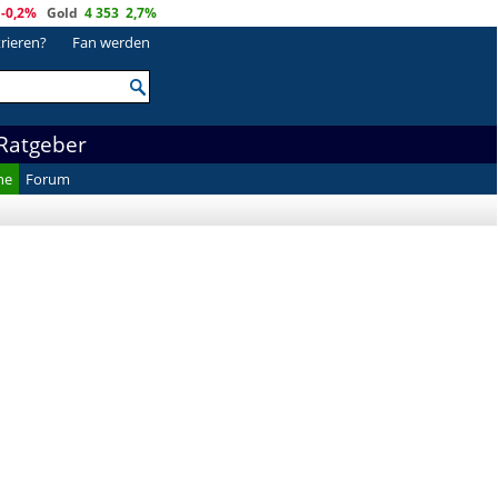
-0,2%
Gold
4 353
2,7%
trieren?
Fan werden
Ratgeber
he
Forum