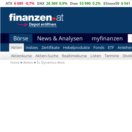
ATX
6 695
-0,7%
DAX
26 369
0,9%
Dow
53 990
0,2%
EStoxx50
6 541
Börse
News & Analysen
myfinanzen
Aktien
Indizes
Zertifikate
Hebelprodukte
Fonds
ETF
Anleihe
Aktienkurse
Aktien-Suche
Realtimekurse
Listen
Termine
Divi
Home
»
Aktien
»
Ev Dynamics-Aktie