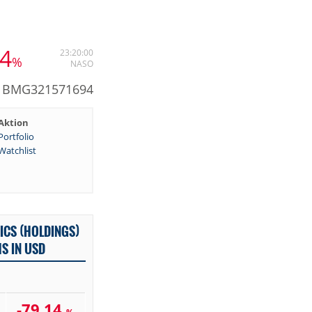
14
23:20:00
%
NASO
N: BMG321571694
Aktion
Portfolio
Watchlist
ICS (HOLDINGS)
HS IN USD
-79,14