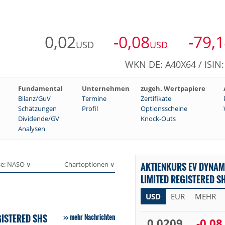
0,02
-0,08
-79,
USD
USD
WKN DE: A40X64 / ISI
Fundamental
Unternehmen
zugeh. Wertpapiere
Bilanz/GuV
Termine
Zertifikate
Schätzungen
Profil
Optionsscheine
Dividende/GV
Knock-Outs
Analysen
se: NASO ∨
Chartoptionen ∨
AKTIENKURS EV DYNAM
LIMITED REGISTERED S
USD
EUR
MEHR
GISTERED SHS
mehr Nachrichten
0,0209
-0,08