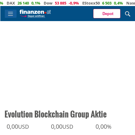
DAX
26 140
0,1%
Dow
53 885
-0,9%
EStoxx50
6 503
0,4%
Nasdaq
Depot
Evolution Blockchain Group Aktie
0,00
0,00
0,00
USD
USD
%