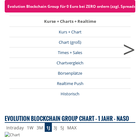
Evolution Blockchain Group für 0 Euro bei ZERO ordern (zzgl. Spreads)
Kurse + Charts + Realtime
Kurs + Chart
>
Chart (groß)
Times + Sales
Chartvergleich
Börsenplätze
Realtime Push
Historisch
EVOLUTION BLOCKCHAIN GROUP CHART - 1 JAHR - NASO
Intraday
1W
3M
1J
3J
5J
MAX