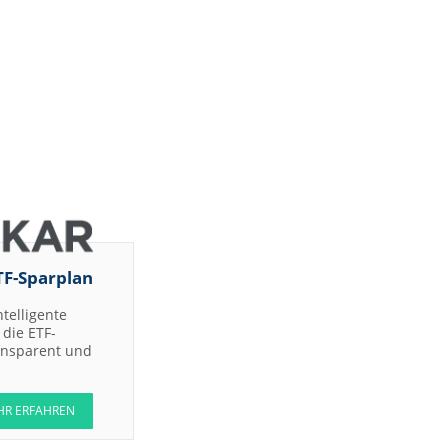
TF-Sparplan
ntelligente
die ETF-
ransparent und
HR ERFAHREN