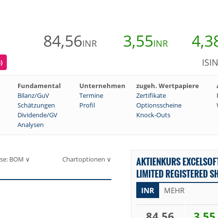
84,56
3,55
4,3
INR
INR
ISI
)
Fundamental
Unternehmen
zugeh. Wertpapiere
Bilanz/GuV
Termine
Zertifikate
Schätzungen
Profil
Optionsscheine
Dividende/GV
Knock-Outs
Analysen
se: BOM ∨
Chartoptionen ∨
AKTIENKURS EXCELSOF
LIMITED REGISTERED SH
INR
MEHR
84,56
3,55