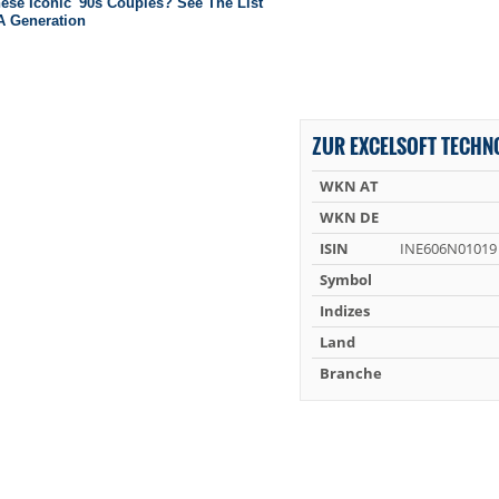
ZUR EXCELSOFT TECHN
WKN AT
WKN DE
ISIN
INE606N01019
Symbol
Indizes
Land
Branche