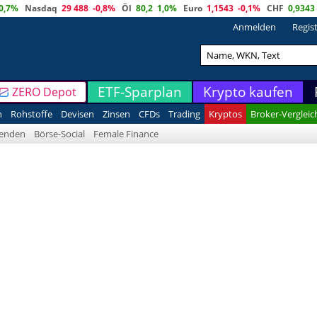
0,7%
Nasdaq
29 488
-0,8%
Öl
80,2
1,0%
Euro
1,1543
-0,1%
CHF
0,9343
Anmelden
Regis
ETF-Sparplan
Krypto kaufen
ZERO Depot
n
Rohstoffe
Devisen
Zinsen
CFDs
Trading
Kryptos
Broker-Vergleic
denden
Börse-Social
Female Finance