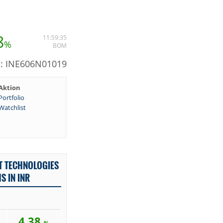
8
11:59:35
%
BOM
N: INE606N01019
Aktion
Portfolio
Watchlist
T TECHNOLOGIES
S IN INR
4,38