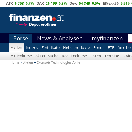
ATX
6 753
0,7%
DAX
26 199
0,3%
Dow
54 349
0,5%
EStoxx50
6 519
Börse
News & Analysen
myfinanzen
Aktien
Indizes
Zertifikate
Hebelprodukte
Fonds
ETF
Anleihe
Aktienkurse
Aktien-Suche
Realtimekurse
Listen
Termine
Divi
Home
»
Aktien
»
Excelsoft Technologies-Aktie