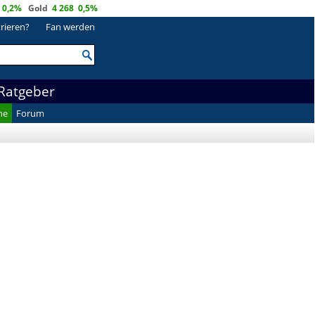
0,2%
Gold
4 268
0,5%
trieren?
Fan werden
Ratgeber
he
Forum