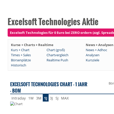
Excelsoft Technologies Aktie
Excelsoft Technologies für 0 Euro bei ZERO ordern (zzgl. Spreads
Kurse + Charts + Realtime
News + Analysen
Kurs + Chart
Chart (groß)
News + Adhoc
Times + Sales
Chartvergleich
Analysen
Börsenplätze
Realtime Push
Kursziele
Historisch
EXCELSOFT TECHNOLOGIES CHART - 1 JAHR
Bör
- BOM
Intraday
1W
3M
1J
3J
5J
MAX