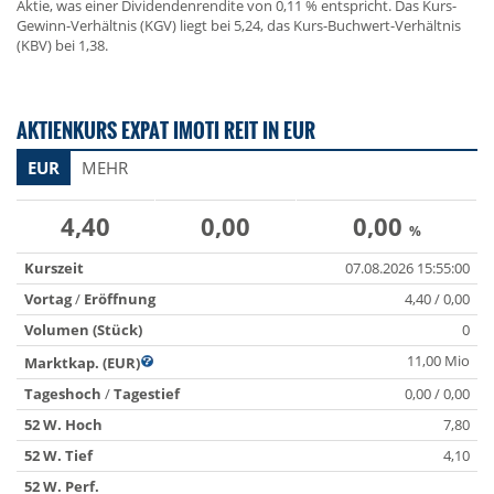
Aktie, was einer Dividendenrendite von 0,11 % entspricht. Das Kurs-
Gewinn-Verhältnis (KGV) liegt bei 5,24, das Kurs-Buchwert-Verhältnis
(KBV) bei 1,38.
AKTIENKURS EXPAT IMOTI REIT IN EUR
EUR
MEHR
4,40
0,00
0,00
%
Kurszeit
07.08.2026 15:55:00
Vortag
/
Eröffnung
4,40 / 0,00
Volumen (Stück)
0
11,00 Mio
Marktkap. (EUR)
Tageshoch
/
Tagestief
0,00 / 0,00
52 W. Hoch
7,80
52 W. Tief
4,10
52 W. Perf.