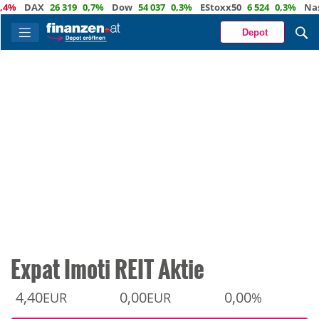
DAX
26 319
0,7%
Dow
54 037
0,3%
EStoxx50
6 524
0,3%
Nasdaq
Depot
Expat Imoti REIT Aktie
4,40
0,00
0,00
EUR
EUR
%