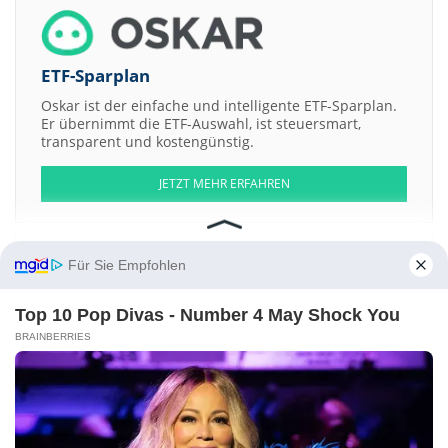
ETF-Sparplan
Oskar ist der einfache und intelligente ETF-Sparplan.
Er übernimmt die ETF-Auswahl, ist steuersmart,
transparent und kostengünstig.
JETZT MEHR ERFAHREN
Für Sie Empfohlen
Aktien ATX
DAX
EuroStoxx 50
Dow Jones
NASDAQ 100
Nikkei 225
Top 10 Pop Divas - Number 4 May Shock You
S&P 500
BRAINBERRIES
Weitere Aktien:
Orgtehnica AD
Elektrometal d.d.
City Development REIT
Helios Faros
d.d.
Valor Properties REIT
Kontakt
-
Impressum
-
Werbung
-
Barrierefreiheit