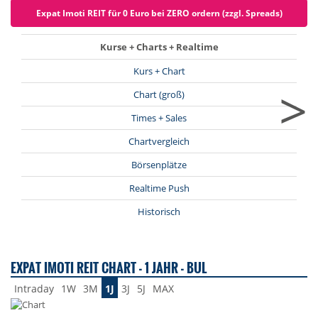
Expat Imoti REIT für 0 Euro bei ZERO ordern (zzgl. Spreads)
Kurse + Charts + Realtime
Kurs + Chart
>
Chart (groß)
Times + Sales
Chartvergleich
Börsenplätze
Realtime Push
Historisch
EXPAT IMOTI REIT CHART - 1 JAHR - BUL
Intraday
1W
3M
1J
3J
5J
MAX