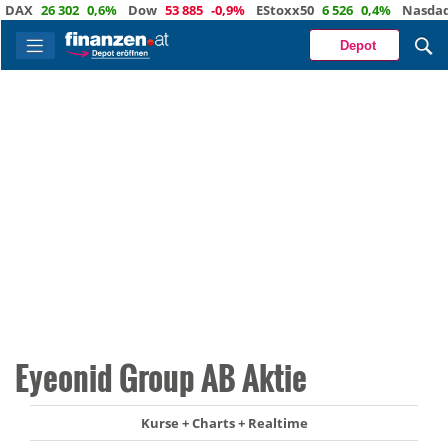
X
26 302
0,6%
Dow
53 885
-0,9%
EStoxx50
6 526
0,4%
Nasdaq
29
Depot
Eyeonid Group AB Aktie
Kurse + Charts + Realtime