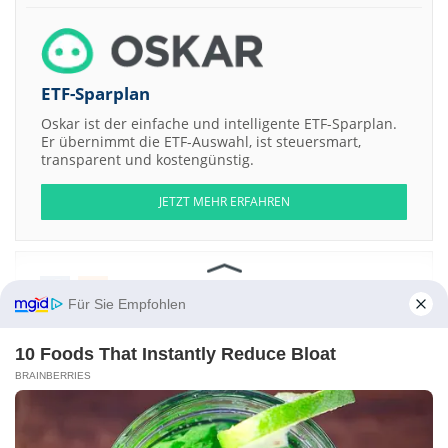
ETF-Sparplan
Oskar ist der einfache und intelligente ETF-Sparplan.
Er übernimmt die ETF-Auswahl, ist steuersmart,
transparent und kostengünstig.
JETZT MEHR ERFAHREN
Für Sie Empfohlen
Aktien ATX
DAX
EuroStoxx 50
Dow Jones
NASDAQ 100
Nikkei 225
S&P 500
10 Foods That Instantly Reduce Bloat
Weitere Aktien:
BRAINBERRIES
Great Basin Scientific
Rodinia Lithium
Ashland Global Holdings
Just
Eat Takeaway.com
Chinalco Yunnan Copper Resources
Kontakt
-
Impressum
-
Werbung
-
Barrierefreiheit