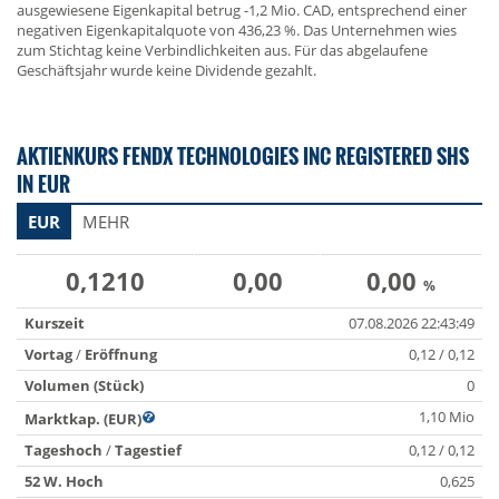
ausgewiesene Eigenkapital betrug -1,2 Mio. CAD, entsprechend einer
negativen Eigenkapitalquote von 436,23 %. Das Unternehmen wies
zum Stichtag keine Verbindlichkeiten aus. Für das abgelaufene
Geschäftsjahr wurde keine Dividende gezahlt.
AKTIENKURS FENDX TECHNOLOGIES INC REGISTERED SHS
IN EUR
EUR
MEHR
0,1210
0,00
0,00
%
Kurszeit
07.08.2026 22:43:49
Vortag
/
Eröffnung
0,12 / 0,12
Volumen (Stück)
0
1,10 Mio
Marktkap. (EUR)
Tageshoch
/
Tagestief
0,12 / 0,12
52 W. Hoch
0,625