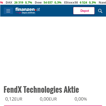
DAX
26 319
0,7%
Dow
54 037
0,3%
EStoxx50
6 524
0,3%
Nasdaq
Depot
FendX Technologies Aktie
0,12
0,00
0,00
EUR
EUR
%