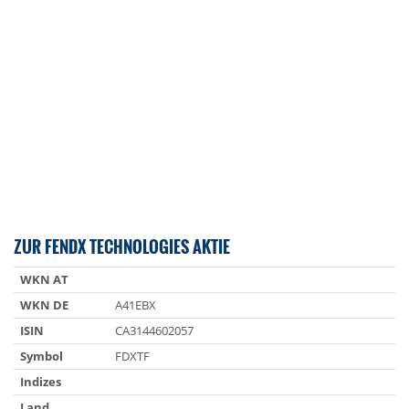
ZUR FENDX TECHNOLOGIES AKTIE
WKN AT
WKN DE
A41EBX
ISIN
CA3144602057
Symbol
FDXTF
Indizes
Land