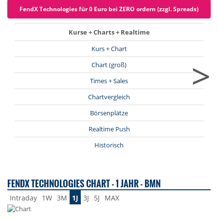
FendX Technologies für 0 Euro bei ZERO ordern (zzgl. Spreads)
Kurse + Charts + Realtime
Kurs + Chart
>
Chart (groß)
Times + Sales
Chartvergleich
Börsenplätze
Realtime Push
Historisch
FENDX TECHNOLOGIES CHART - 1 JAHR - BMN
Intraday
1W
3M
1J
3J
5J
MAX