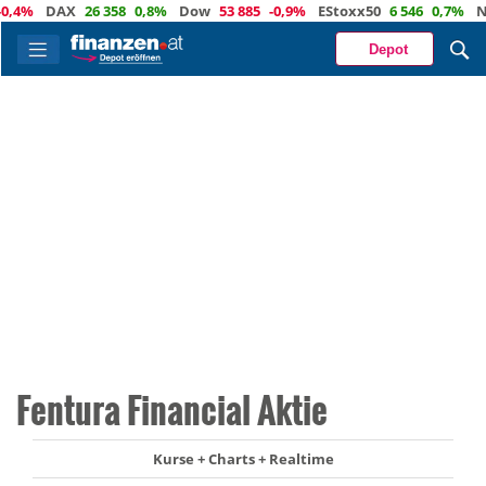
%
DAX
26 358
0,8%
Dow
53 885
-0,9%
EStoxx50
6 546
0,7%
Nasd
Depot
Fentura Financial Aktie
Kurse + Charts + Realtime