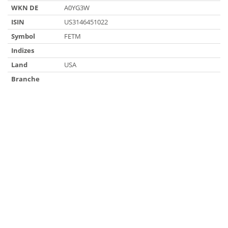
WKN DE
A0YG3W
ISIN
US3146451022
Symbol
FETM
Indizes
Land
USA
Branche