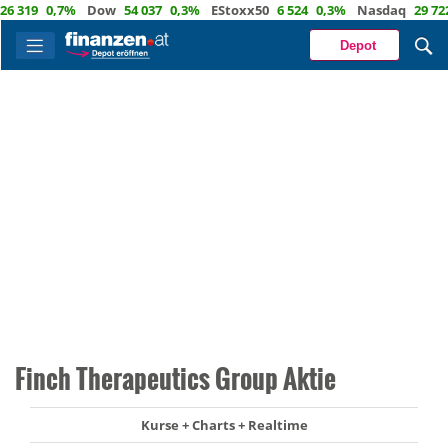
319
0,7%
Dow
54 037
0,3%
EStoxx50
6 524
0,3%
Nasdaq
29 722
1
Depot
Finch Therapeutics Group Aktie
Kurse + Charts + Realtime