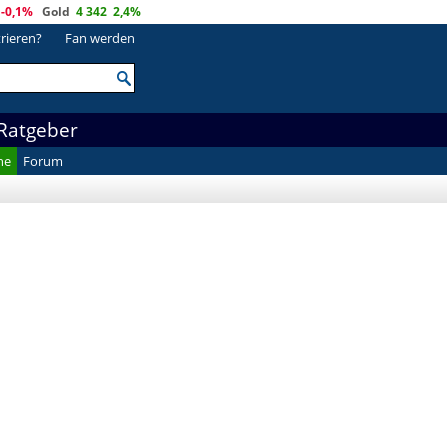
-0,1%
Gold
4 342
2,4%
trieren?
Fan werden
Ratgeber
he
Forum