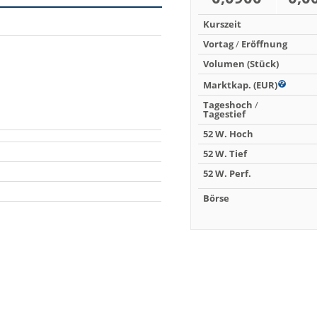
Kurszeit
Vortag
/
Eröffnung
Volumen (Stück)
Marktkap. (EUR)
Tageshoch
/
Tagestief
52 W. Hoch
52 W. Tief
52 W. Perf.
Börse