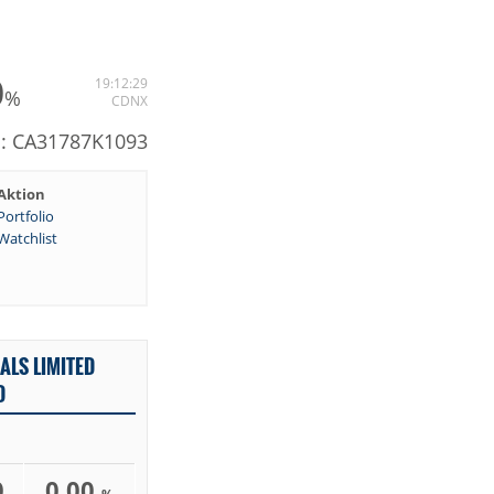
0
19:12:29
%
CDNX
N: CA31787K1093
Aktion
Portfolio
Watchlist
ALS LIMITED
D
0
0,00