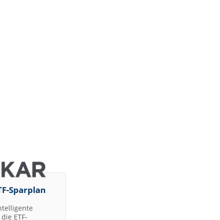
TF-Sparplan
ntelligente
die ETF-