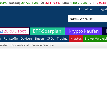
0,3%
Nasdaq
29 722
1,2%
Öl
82,1
-0,5%
Euro
1,1559
0,3%
CHF
0,9344
Anmelden
Regis
ETF-Sparplan
Krypto kaufen
ZERO Depot
n
Rohstoffe
Devisen
Zinsen
CFDs
Trading
Kryptos
Broker-Vergleic
denden
Börse-Social
Female Finance