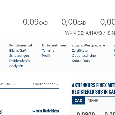
0,09
0,00
0,0
CAD
CAD
WKN DE: A41AYB / ISI
Fundamental
Unternehmen
zugeh. Wertpapiere
Bilanz/GuV
Termine
Zertifikate
Schätzungen
Profil
Optionsscheine
Dividende/GV
Knock-Outs
Analysen
se: CDNX ∨
Chartoptionen ∨
AKTIENKURS FINEX MET
REGISTERED SHS IN CA
CAD
MEHR
S
mehr Nachrichten
0,0900
0,0