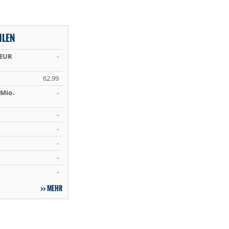
HLEN
 EUR
-
62.99
Mio.
-
-
-
-
-
-
MEHR