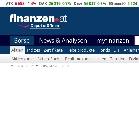
ATX
6 653
-1,4%
DAX
26 319
0,7%
Dow
54 037
0,3%
EStoxx50
6 524
Börse
News & Analysen
myfinanzen
Aktien
Indizes
Zertifikate
Hebelprodukte
Fonds
ETF
Anleihe
Aktienkurse
Aktien-Suche
Realtimekurse
Listen
Termine
Divi
Home
»
Aktien
»
FINEX Metals-Aktie