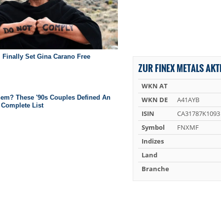
ZUR FINEX METALS AKT
WKN AT
WKN DE
A41AYB
ISIN
CA31787K1093
Symbol
FNXMF
Indizes
Land
Branche