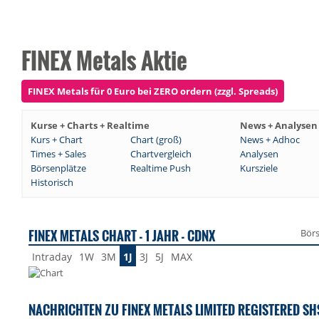
FINEX Metals Aktie
FINEX Metals für 0 Euro bei ZERO ordern (zzgl. Spreads)
Kurse + Charts + Realtime
News + Analysen
Kurs + Chart
Chart (groß)
News + Adhoc
Times + Sales
Chartvergleich
Analysen
Börsenplätze
Realtime Push
Kursziele
Historisch
FINEX METALS CHART - 1 JAHR - CDNX
Bör
Intraday
1W
3M
1J
3J
5J
MAX
NACHRICHTEN ZU FINEX METALS LIMITED REGISTERED SH