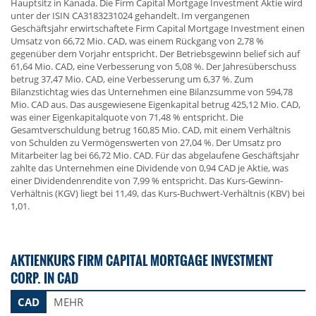
Hauptsitz in Kanada. Die Firm Capital Mortgage Investment Aktie wird
unter der ISIN CA3183231024 gehandelt. Im vergangenen
Geschäftsjahr erwirtschaftete Firm Capital Mortgage Investment einen
Umsatz von 66,72 Mio. CAD, was einem Rückgang von 2,78 %
gegenüber dem Vorjahr entspricht. Der Betriebsgewinn belief sich auf
61,64 Mio. CAD, eine Verbesserung von 5,08 %. Der Jahresüberschuss
betrug 37,47 Mio. CAD, eine Verbesserung um 6,37 %. Zum
Bilanzstichtag wies das Unternehmen eine Bilanzsumme von 594,78
Mio. CAD aus. Das ausgewiesene Eigenkapital betrug 425,12 Mio. CAD,
was einer Eigenkapitalquote von 71,48 % entspricht. Die
Gesamtverschuldung betrug 160,85 Mio. CAD, mit einem Verhältnis
von Schulden zu Vermögenswerten von 27,04 %. Der Umsatz pro
Mitarbeiter lag bei 66,72 Mio. CAD. Für das abgelaufene Geschäftsjahr
zahlte das Unternehmen eine Dividende von 0,94 CAD je Aktie, was
einer Dividendenrendite von 7,99 % entspricht. Das Kurs-Gewinn-
Verhältnis (KGV) liegt bei 11,49, das Kurs-Buchwert-Verhältnis (KBV) bei
1,01.
AKTIENKURS FIRM CAPITAL MORTGAGE INVESTMENT
CORP. IN CAD
CAD
MEHR