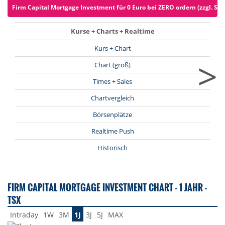
Firm Capital Mortgage Investment für 0 Euro bei ZERO ordern (zzgl. Spr
Kurse + Charts + Realtime
Kurs + Chart
>
Chart (groß)
Times + Sales
Chartvergleich
Börsenplätze
Realtime Push
Historisch
FIRM CAPITAL MORTGAGE INVESTMENT CHART - 1 JAHR -
TSX
Intraday
1W
3M
1J
3J
5J
MAX