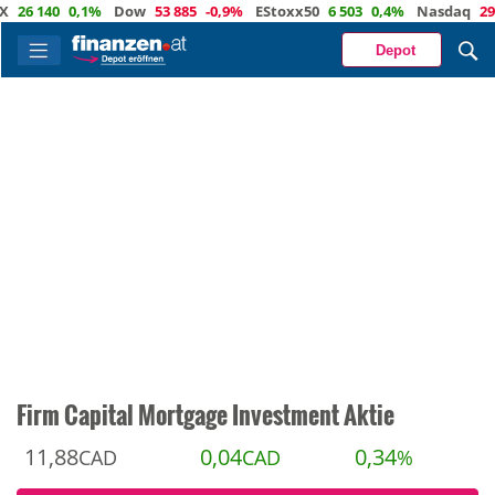
 140
0,1%
Dow
53 885
-0,9%
EStoxx50
6 503
0,4%
Nasdaq
29 373
Depot
Firm Capital Mortgage Investment Aktie
11,88
0,04
0,34
CAD
CAD
%