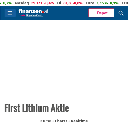
,7%
Nasdaq
29 373
-0,4%
Öl
81,8
-0,8%
Euro
1,1536
0,1%
CHF
0,
Depot
First Lithium Aktie
Kurse + Charts + Realtime