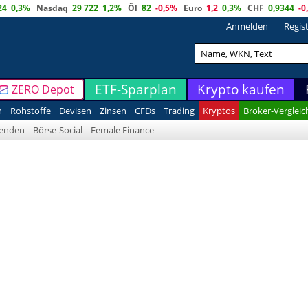
24
0,3%
Nasdaq
29 722
1,2%
Öl
82
-0,5%
Euro
1,2
0,3%
CHF
0,9344
-0
Anmelden
Regis
ETF-Sparplan
Krypto kaufen
ZERO Depot
n
Rohstoffe
Devisen
Zinsen
CFDs
Trading
Kryptos
Broker-Vergleic
denden
Börse-Social
Female Finance