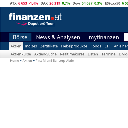
ATX
6 653
-1,4%
DAX
26 319
0,7%
Dow
54 037
0,3%
EStoxx50
6 5
Börse
News & Analysen
myfinanzen
Aktien
Indizes
Zertifikate
Hebelprodukte
Fonds
ETF
Anleihe
Aktienkurse
Aktien-Suche
Realtimekurse
Listen
Termine
Divi
Home
»
Aktien
»
First Miami Bancorp-Aktie