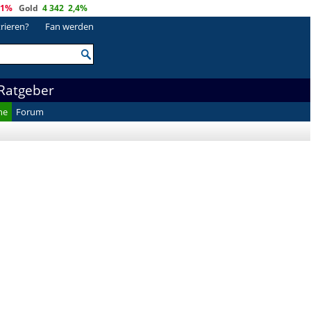
,1%
Gold
4 342
2,4%
trieren?
Fan werden
Ratgeber
he
Forum