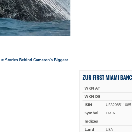
ZUR FIRST MIAMI BANC
WKN AT
WKN DE
ISIN
US3208511085
Symbol
FMIA
Indizes
Land
USA