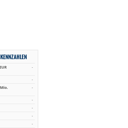
 KENNZAHLEN
 EUR
-
-
Mio.
-
-
-
-
-