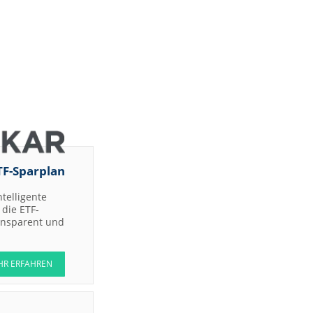
TF-Sparplan
ntelligente
die ETF-
ransparent und
HR ERFAHREN