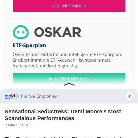
JETZT INFORMIEREN
ETF-Sparplan
Oskar ist der einfache und intelligente ETF-Sparplan.
Er übernimmt die ETF-Auswahl, ist steuersmart,
transparent und kostengünstig.
JETZT MEHR ERFAHREN
Für Sie Empfohlen
Sensational Seductress: Demi Moore's Most
Aktien ATX
DAX
EuroStoxx 50
Dow Jones
NASDAQ 100
Nikkei 225
Scandalous Performances
S&P 500
BRAINBERRIES
Weitere Aktien:
Advanced Stabilized Technologies Group AB Registered b
Mosaic