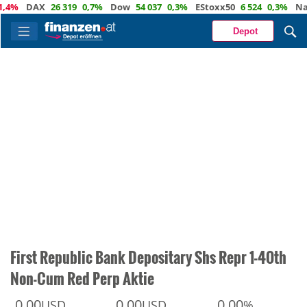
DAX
26 319
0,7%
Dow
54 037
0,3%
EStoxx50
6 524
0,3%
Nasda
Depot
First Republic Bank Depositary Shs Repr 1-40th
Non-Cum Red Perp Aktie
0,00
0,00
0,00
USD
USD
%