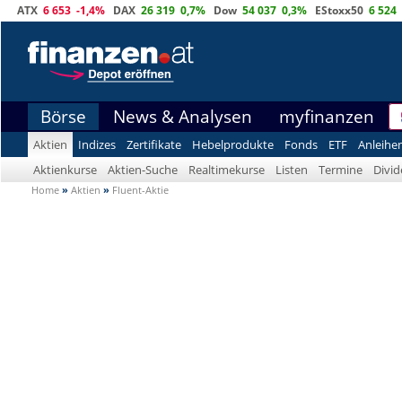
ATX
6 653
-1,4%
DAX
26 319
0,7%
Dow
54 037
0,3%
EStoxx50
6 524
Börse
News & Analysen
myfinanzen
Aktien
Indizes
Zertifikate
Hebelprodukte
Fonds
ETF
Anleihe
Aktienkurse
Aktien-Suche
Realtimekurse
Listen
Termine
Divi
Home
»
Aktien
»
Fluent-Aktie