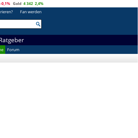
-0,1%
Gold
4 342
2,4%
trieren?
Fan werden
Ratgeber
he
Forum