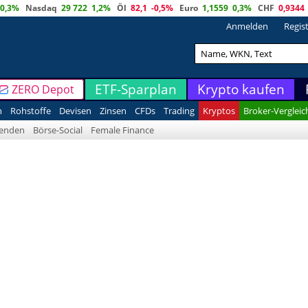
0,3%
Nasdaq
29 722
1,2%
Öl
82,1
-0,5%
Euro
1,1559
0,3%
CHF
0,9344
Anmelden
Regis
ETF-Sparplan
Krypto kaufen
ZERO Depot
n
Rohstoffe
Devisen
Zinsen
CFDs
Trading
Kryptos
Broker-Vergleic
denden
Börse-Social
Female Finance