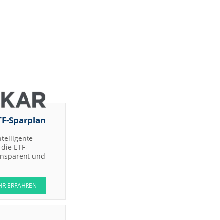
TF-Sparplan
ntelligente
die ETF-
ransparent und
HR ERFAHREN