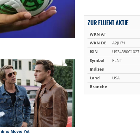
ZUR FLUENT AKTIE
WKN AT
WKN DE
A2JH71
ISIN
US34380C1027
Symbol
FLNT
Indizes
Land
USA
Branche