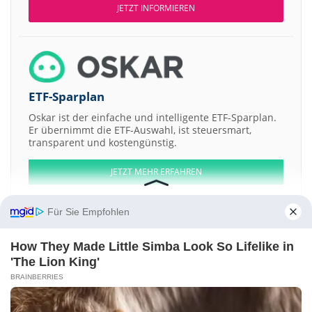
JETZT INFORMIEREN
ETF-Sparplan
Oskar ist der einfache und intelligente ETF-Sparplan.
Er übernimmt die ETF-Auswahl, ist steuersmart,
transparent und kostengünstig.
JETZT MEHR ERFAHREN
Für Sie Empfohlen
How They Made Little Simba Look So Lifelike in
Aktien ATX
DAX
EuroStoxx 50
Dow Jones
NASDAQ 100
Nikkei 225
'The Lion King'
S&P 500
BRAINBERRIES
Weitere Aktien:
Crown Reserve Acquisition a
SICC
Anthropic
VERTEQ
Prolight