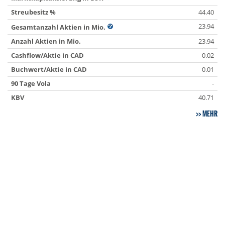
Streubesitz %
44.40
23.94
Gesamtanzahl Aktien in Mio.
Anzahl Aktien in Mio.
23.94
Cashflow/Aktie in CAD
-0.02
Buchwert/Aktie in CAD
0.01
90 Tage Vola
-
KBV
40.71
MEHR