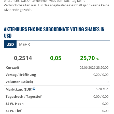
entspricht. Das Unternehmen wies zum Stichtag keine
Verbindlichkeiten aus. Für das abgelaufene Geschäftsjahr wurde keine
Dividende gezahlt.
AKTIENKURS FNX INC SUBORDINATE VOTING SHARES IN
USD
USD
MEHR
0,2514
0,05
25,70
%
Kurszeit
02.06.2026 23:20:00
Vortag
/
Eröffnung
0,20 / 0,00
Volumen (Stück)
0
5,20 Mio
Marktkap. (EUR)
Tageshoch
/
Tagestief
0,00 / 0,00
52 W. Hoch
0,00
52 W. Tief
0,00