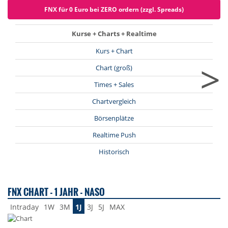
FNX für 0 Euro bei ZERO ordern (zzgl. Spreads)
Kurse + Charts + Realtime
Kurs + Chart
>
Chart (groß)
Times + Sales
Chartvergleich
Börsenplätze
Realtime Push
Historisch
FNX CHART - 1 JAHR - NASO
Intraday
1W
3M
1J
3J
5J
MAX