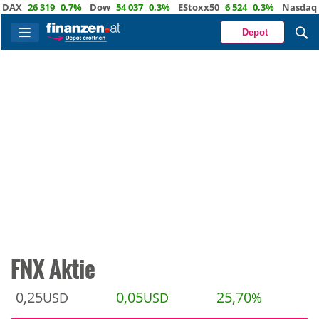
26 319
0,7%
Dow
54 037
0,3%
EStoxx50
6 524
0,3%
Nasdaq
29 7
Depot
FNX Aktie
0,25
0,05
25,70
USD
USD
%