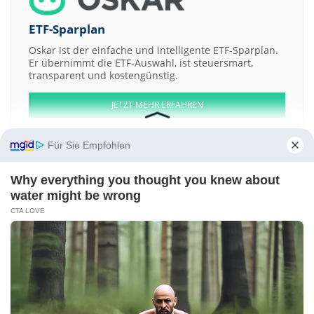
ETF-Sparplan
Oskar ist der einfache und intelligente ETF-Sparplan.
Er übernimmt die ETF-Auswahl, ist steuersmart,
transparent und kostengünstig.
JETZT MEHR ERFAHREN
Für Sie Empfohlen
Why everything you thought you knew about
Aktien ATX
DAX
EuroStoxx 50
Dow Jones
NASDAQ 100
Nikkei 225
water might be wrong
S&P 500
CTA LOVE
Weitere Aktien:
3TL Technologies
Broome Capital
Miwon Specialty Chemical
Pilum
AB Registered Shs Issue 2017
NGS Group AB Registered Shs
Kontakt
-
Impressum
-
Werbung
-
Barrierefreiheit
Sitemap
-
Datenschutz
-
Disclaimer
-
AGB
-
Privatsphäre-Einstellungen