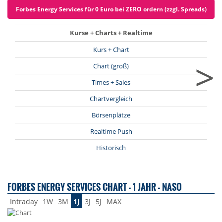
Forbes Energy Services für 0 Euro bei ZERO ordern (zzgl. Spreads)
Kurse + Charts + Realtime
Kurs + Chart
>
Chart (groß)
Times + Sales
Chartvergleich
Börsenplätze
Realtime Push
Historisch
FORBES ENERGY SERVICES CHART - 1 JAHR - NASO
Intraday
1W
3M
1J
3J
5J
MAX