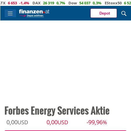
 653
-1,4%
DAX
26 319
0,7%
Dow
54 037
0,3%
EStoxx50
6 524
0,
Depot
Forbes Energy Services Aktie
0,00
0,00
-99,96
USD
USD
%