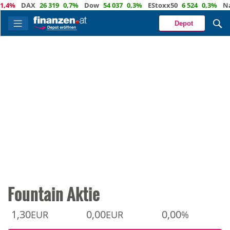
%
DAX
26 319
0,7%
Dow
54 037
0,3%
EStoxx50
6 524
0,3%
Nasda
Depot
Fountain Aktie
1,30
0,00
0,00
EUR
EUR
%