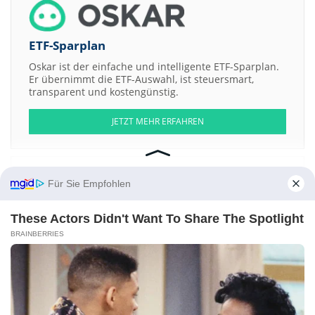
ETF-Sparplan
Oskar ist der einfache und intelligente ETF-Sparplan.
Er übernimmt die ETF-Auswahl, ist steuersmart,
transparent und kostengünstig.
JETZT MEHR ERFAHREN
Für Sie Empfohlen
Aktien ATX
DAX
EuroStoxx 50
Dow Jones
NASDAQ 100
Nikkei 225
These Actors Didn't Want To Share The Spotlight
S&P 500
BRAINBERRIES
Weitere Aktien:
Suncast Solar Energy
Roularta Media Group NV Strip VVPR
Compagnie Financiere de Neufcour
Nextera Enterprise a
Worldmodal Network Services
Kontakt
-
Impressum
-
Werbung
-
Barrierefreiheit