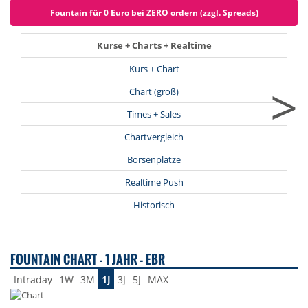
Fountain für 0 Euro bei ZERO ordern (zzgl. Spreads)
Kurse + Charts + Realtime
Kurs + Chart
>
Chart (groß)
Times + Sales
Chartvergleich
Börsenplätze
Realtime Push
Historisch
FOUNTAIN CHART - 1 JAHR - EBR
Intraday
1W
3M
1J
3J
5J
MAX