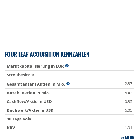
FOUR LEAF ACQUISITION KENNZAHLEN
-
Marktkapitalisierung in EUR
Streubesitz %
-
2.37
Gesamtanzahl Aktien in Mio.
Anzahl Aktien in Mio.
5.42
Cashflow/Aktie in USD
-0.35
Buchwert/Aktie in USD
6.05
90 Tage Vola
-
KBV
1.91
MEHR