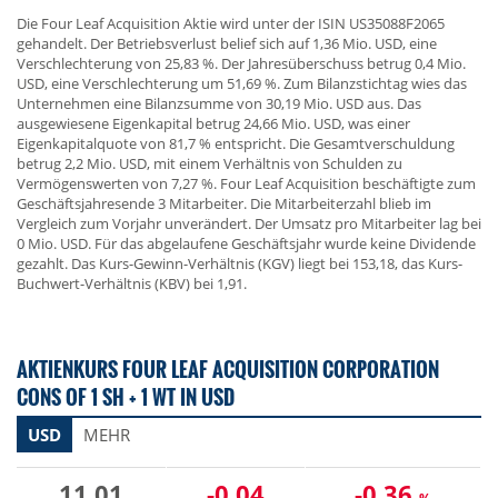
Die Four Leaf Acquisition Aktie wird unter der ISIN US35088F2065
gehandelt. Der Betriebsverlust belief sich auf 1,36 Mio. USD, eine
Verschlechterung von 25,83 %. Der Jahresüberschuss betrug 0,4 Mio.
USD, eine Verschlechterung um 51,69 %. Zum Bilanzstichtag wies das
Unternehmen eine Bilanzsumme von 30,19 Mio. USD aus. Das
ausgewiesene Eigenkapital betrug 24,66 Mio. USD, was einer
Eigenkapitalquote von 81,7 % entspricht. Die Gesamtverschuldung
betrug 2,2 Mio. USD, mit einem Verhältnis von Schulden zu
Vermögenswerten von 7,27 %. Four Leaf Acquisition beschäftigte zum
Geschäftsjahresende 3 Mitarbeiter. Die Mitarbeiterzahl blieb im
Vergleich zum Vorjahr unverändert. Der Umsatz pro Mitarbeiter lag bei
0 Mio. USD. Für das abgelaufene Geschäftsjahr wurde keine Dividende
gezahlt. Das Kurs-Gewinn-Verhältnis (KGV) liegt bei 153,18, das Kurs-
Buchwert-Verhältnis (KBV) bei 1,91.
AKTIENKURS FOUR LEAF ACQUISITION CORPORATION
CONS OF 1 SH + 1 WT IN USD
USD
MEHR
11,01
-0,04
-0,36