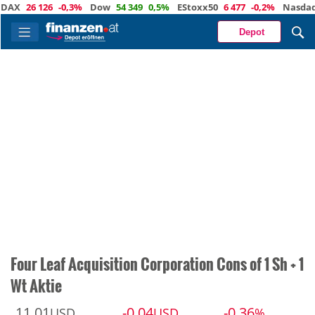
26 126
-0,3%
Dow
54 349
0,5%
EStoxx50
6 477
-0,2%
Nasdaq
29 
Depot
Four Leaf Acquisition Corporation Cons of 1 Sh + 1
Wt Aktie
11,01
-0,04
-0,36
USD
USD
%