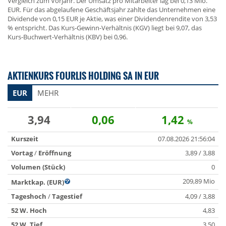
Vergleich zum Vorjahr. Der Umsatz pro Mitarbeiter lag bei 0,13 Mio.
EUR. Für das abgelaufene Geschäftsjahr zahlte das Unternehmen eine
Dividende von 0,15 EUR je Aktie, was einer Dividendenrendite von 3,53
% entspricht. Das Kurs-Gewinn-Verhältnis (KGV) liegt bei 9,07, das
Kurs-Buchwert-Verhältnis (KBV) bei 0,96.
AKTIENKURS FOURLIS HOLDING SA IN EUR
EUR
MEHR
3,94
0,06
1,42
%
Kurszeit
07.08.2026 21:56:04
Vortag
/
Eröffnung
3,89 / 3,88
Volumen (Stück)
0
209,89 Mio
Marktkap. (EUR)
Tageshoch
/
Tagestief
4,09 / 3,88
52 W. Hoch
4,83
52 W. Tief
3,50