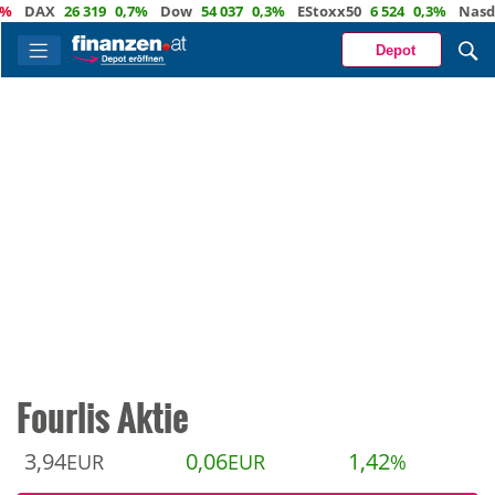
AX
26 319
0,7%
Dow
54 037
0,3%
EStoxx50
6 524
0,3%
Nasdaq
2
Depot
Fourlis Aktie
3,94
0,06
1,42
EUR
EUR
%