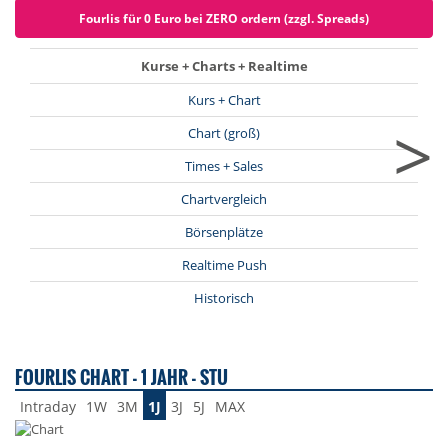
Fourlis für 0 Euro bei ZERO ordern (zzgl. Spreads)
Kurse + Charts + Realtime
Kurs + Chart
>
Chart (groß)
Times + Sales
Chartvergleich
Börsenplätze
Realtime Push
Historisch
FOURLIS CHART - 1 JAHR - STU
Intraday
1W
3M
1J
3J
5J
MAX