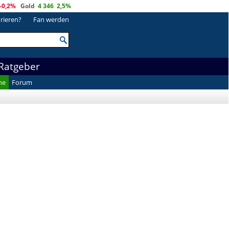
-0,2%
Gold
4 346
2,5%
trieren?
Fan werden
Ratgeber
he
Forum