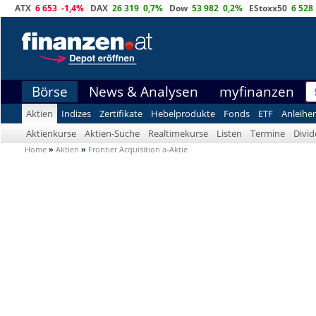
ATX
6 653
-1,4%
DAX
26 319
0,7%
Dow
53 982
0,2%
EStoxx50
6 528
Börse
News & Analysen
myfinanzen
Aktien
Indizes
Zertifikate
Hebelprodukte
Fonds
ETF
Anleihe
Aktienkurse
Aktien-Suche
Realtimekurse
Listen
Termine
Divi
Home
»
Aktien
»
Frontier Acquisition a-Aktie