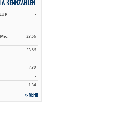
N A KENNZAHLEN
 EUR
-
-
Mio.
23.66
23.66
-
7.39
-
1.34
MEHR