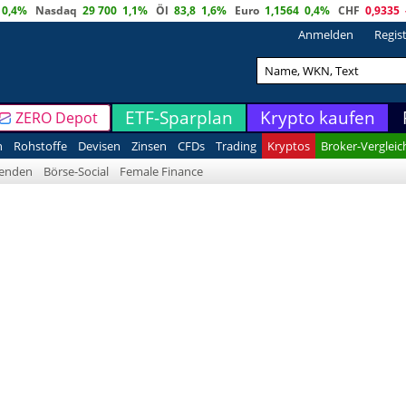
0,4%
Nasdaq
29 700
1,1%
Öl
83,8
1,6%
Euro
1,1564
0,4%
CHF
0,9335
Anmelden
Regis
ETF-Sparplan
Krypto kaufen
ZERO Depot
n
Rohstoffe
Devisen
Zinsen
CFDs
Trading
Kryptos
Broker-Vergleic
denden
Börse-Social
Female Finance