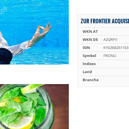
ZUR FRONTIER ACQUISI
WKN AT
WKN DE
A2QRFV
ISIN
KYG368261163
Symbol
FRONU
Indizes
Land
Branche