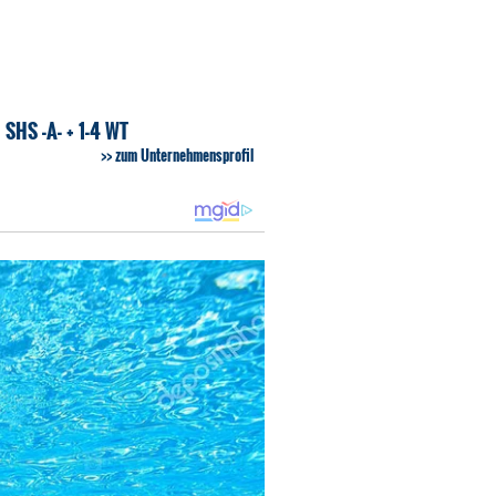
HS -A- + 1-4 WT
zum Unternehmensprofil