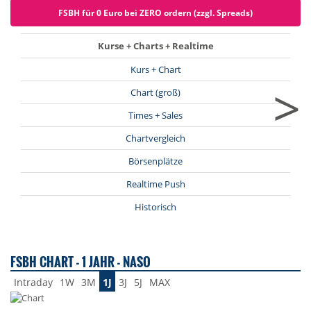
FSBH für 0 Euro bei ZERO ordern (zzgl. Spreads)
Kurse + Charts + Realtime
Kurs + Chart
>
Chart (groß)
Times + Sales
Chartvergleich
Börsenplätze
Realtime Push
Historisch
FSBH CHART - 1 JAHR - NASO
Intraday
1W
3M
1J
3J
5J
MAX