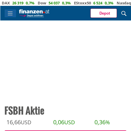
X
26 319
0,7%
Dow
54 037
0,3%
EStoxx50
6 524
0,3%
Nasdaq
29 
Depot
FSBH Aktie
16,66
0,06
0,36
USD
USD
%