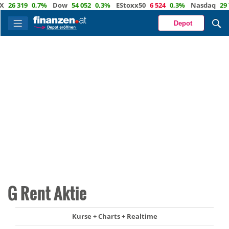
6 319
0,7%
Dow
54 052
0,3%
EStoxx50
6 524
0,3%
Nasdaq
29 703
Depot
G Rent Aktie
Kurse + Charts + Realtime