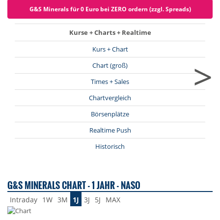
G&S Minerals für 0 Euro bei ZERO ordern (zzgl. Spreads)
Kurse + Charts + Realtime
Kurs + Chart
>
Chart (groß)
Times + Sales
Chartvergleich
Börsenplätze
Realtime Push
Historisch
G&S MINERALS CHART - 1 JAHR - NASO
Intraday
1W
3M
1J
3J
5J
MAX