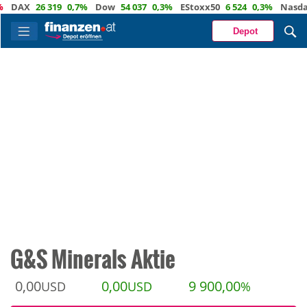
AX
26 319
0,7%
Dow
54 037
0,3%
EStoxx50
6 524
0,3%
Nasdaq
2
Depot
G&S Minerals Aktie
0,00
0,00
9 900,00
USD
USD
%